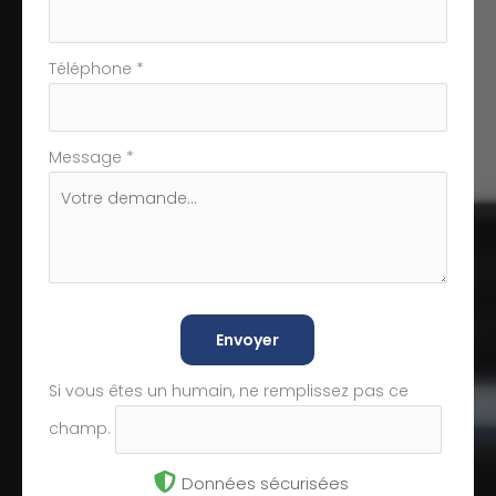
Téléphone
*
Message
*
Envoyer
Si vous êtes un humain, ne remplissez pas ce
champ.
Données sécurisées