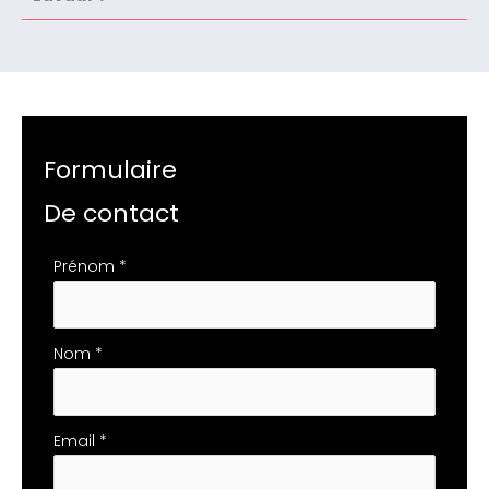
Formulaire
De contact
Formulaire
Prénom
*
simple
avec
téléphone
Nom
*
Email
*