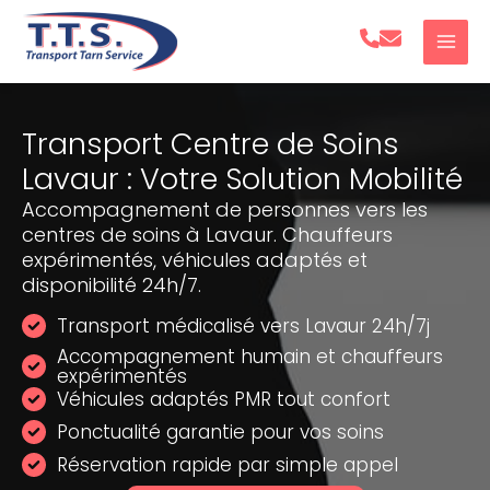
Aller
au
contenu
Transport Centre de Soins
Lavaur : Votre Solution Mobilité
Accompagnement de personnes vers les
centres de soins à Lavaur. Chauffeurs
expérimentés, véhicules adaptés et
disponibilité 24h/7.
Transport médicalisé vers Lavaur 24h/7j
Accompagnement humain et chauffeurs
expérimentés
Véhicules adaptés PMR tout confort
Ponctualité garantie pour vos soins
Réservation rapide par simple appel