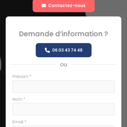
Contactez-nous
Demande d’information ?
06 03 43 74 48
ou
Formulaire
Prénom
*
simple
avec
téléphone
Nom
*
Email
*