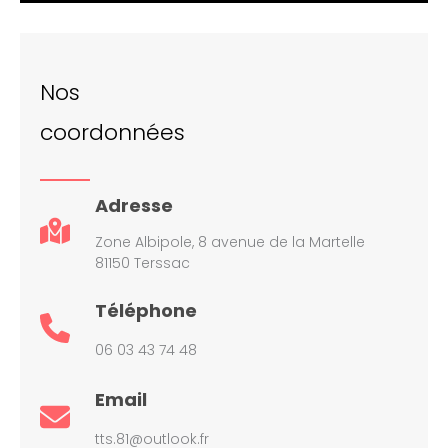
Nos
coordonnées
Adresse
Zone Albipole, 8 avenue de la Martelle
81150 Terssac
Téléphone
06 03 43 74 48
Email
tts.81@outlook.fr