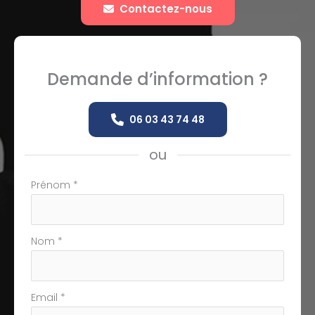
Contactez-nous
Demande d’information ?
06 03 43 74 48
ou
Formulaire
Prénom
*
simple
avec
téléphone
Nom
*
Email
*