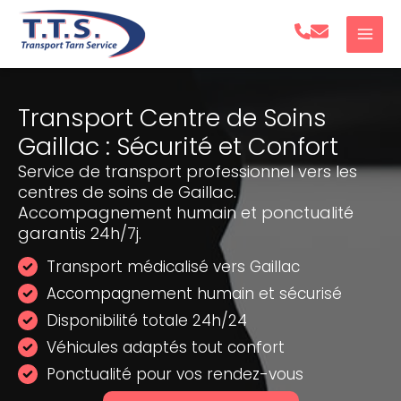
Aller
au
contenu
Transport Centre de Soins
Gaillac : Sécurité et Confort
Service de transport professionnel vers les
centres de soins de Gaillac.
Accompagnement humain et ponctualité
garantis 24h/7j.
Transport médicalisé vers Gaillac
Accompagnement humain et sécurisé
Disponibilité totale 24h/24
Véhicules adaptés tout confort
Ponctualité pour vos rendez-vous