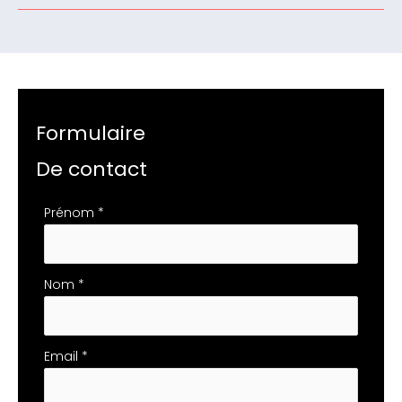
Formulaire
De contact
Formulaire
Prénom
*
simple
avec
téléphone
Nom
*
Email
*