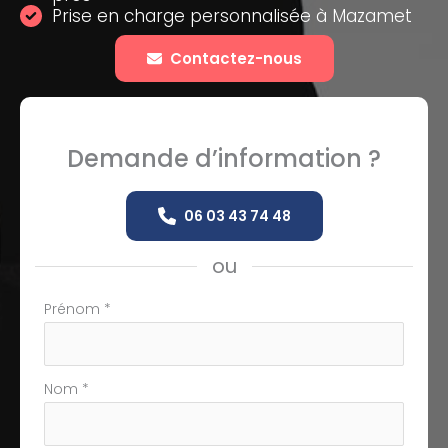
Prise en charge personnalisée à Mazamet
Contactez-nous
Demande d’information ?
06 03 43 74 48
ou
Formulaire
Prénom
*
simple
avec
téléphone
Nom
*