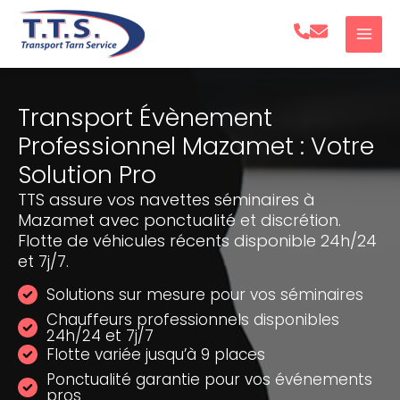
Aller
au
contenu
Transport Évènement
Professionnel Mazamet : Votre
Solution Pro
TTS assure vos navettes séminaires à
Mazamet avec ponctualité et discrétion.
Flotte de véhicules récents disponible 24h/24
et 7j/7.
Solutions sur mesure pour vos séminaires
Chauffeurs professionnels disponibles
24h/24 et 7j/7
Flotte variée jusqu’à 9 places
Ponctualité garantie pour vos événements
pros