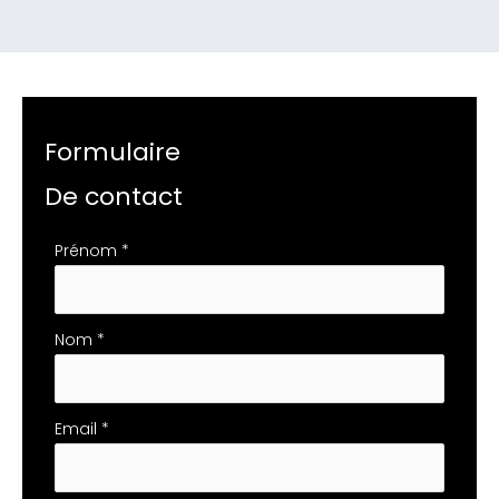
Formulaire
De contact
Formulaire
Prénom
*
simple
avec
téléphone
Nom
*
Email
*