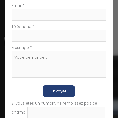
Email
*
Téléphone
*
Message
*
Envoyer
Si vous êtes un humain, ne remplissez pas ce
champ.