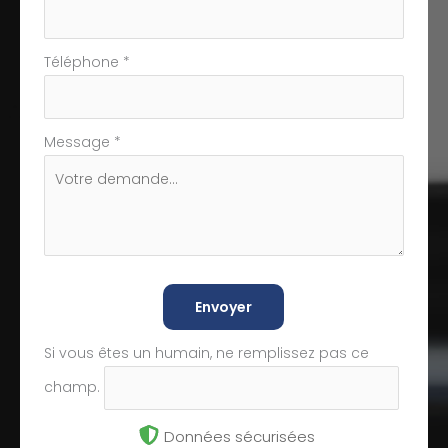
Téléphone
*
Message
*
Envoyer
Si vous êtes un humain, ne remplissez pas ce
champ.
Données sécurisées