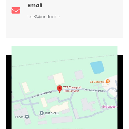
Email
tts.81@outlook.fr