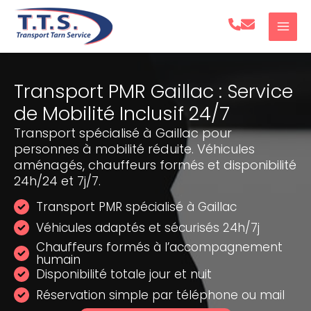
Aller
au
contenu
Transport PMR Gaillac : Service
de Mobilité Inclusif 24/7
Transport spécialisé à Gaillac pour
personnes à mobilité réduite. Véhicules
aménagés, chauffeurs formés et disponibilité
24h/24 et 7j/7.
Transport PMR spécialisé à Gaillac
Véhicules adaptés et sécurisés 24h/7j
Chauffeurs formés à l’accompagnement
humain
Disponibilité totale jour et nuit
Réservation simple par téléphone ou mail