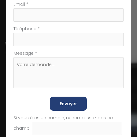
Email
*
Téléphone
*
Message
*
Envoyer
Si vous êtes un humain, ne remplissez pas ce
champ.