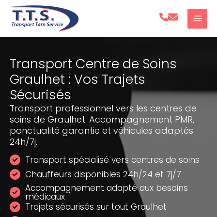
Aller
au
contenu
Transport Centre de Soins
Graulhet : Vos Trajets
Sécurisés
Transport professionnel vers les centres de
soins de Graulhet. Accompagnement PMR,
ponctualité garantie et véhicules adaptés
24h/7j.
Transport spécialisé vers centres de soins
Chauffeurs disponibles 24h/24 et 7j/7
Accompagnement adapté aux besoins
médicaux
Trajets sécurisés sur tout Graulhet