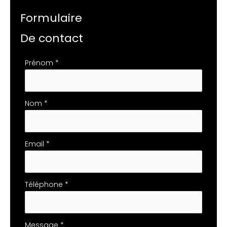
Formulaire
De contact
Formulaire
Prénom
*
simple
avec
téléphone
Nom
*
Email
*
Téléphone
*
Message
*