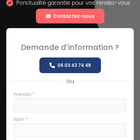
Ponctualité garantie pour vos rendez-vous
Contactez-nous
Demande d’information ?
06 03 43 74 48
ou
Formulaire
Prénom
*
simple
avec
téléphone
Nom
*