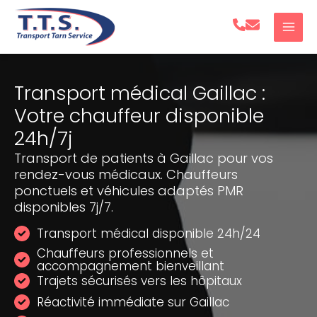
Aller
au
contenu
Transport médical Gaillac :
Votre chauffeur disponible
24h/7j
Transport de patients à Gaillac pour vos
rendez-vous médicaux. Chauffeurs
ponctuels et véhicules adaptés PMR
disponibles 7j/7.
Transport médical disponible 24h/24
Chauffeurs professionnels et
accompagnement bienveillant
Trajets sécurisés vers les hôpitaux
Réactivité immédiate sur Gaillac