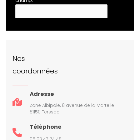
champ.
Nos
coordonnées
Adresse
Zone Albipole, 8 avenue de la Martelle
81150 Terssac
Téléphone
06 03 43 74 48