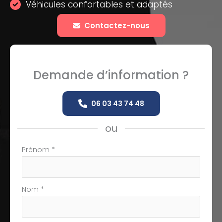
Véhicules confortables et adaptés
Contactez-nous
Demande d’information ?
06 03 43 74 48
ou
Formulaire
Prénom
*
simple
avec
téléphone
Nom
*