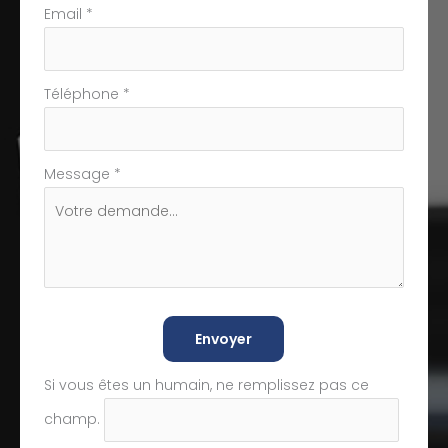
Email
*
Téléphone
*
Message
*
Envoyer
Si vous êtes un humain, ne remplissez pas ce
champ.