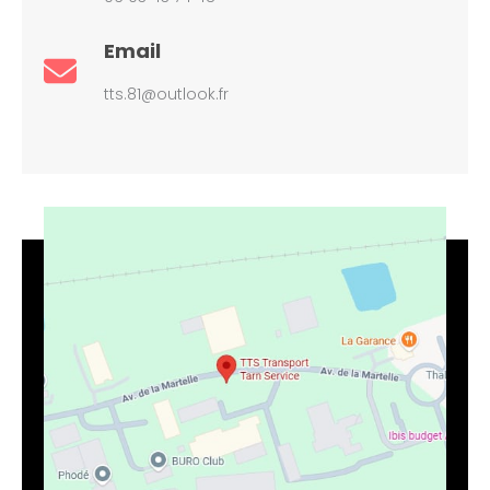
Email
tts.81@outlook.fr