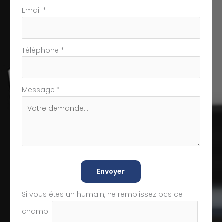
Email
*
Téléphone
*
Message
*
Envoyer
Si vous êtes un humain, ne remplissez pas ce
champ.