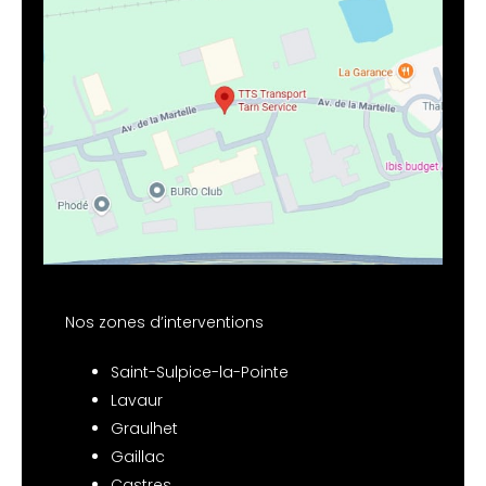
Nos zones d’interventions
Saint-Sulpice-la-Pointe
Lavaur
Graulhet
Gaillac
Castres