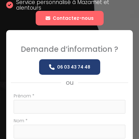
Service personnalisé à Mazamet et
alentours
Contactez-nous
Demande d’information ?
06 03 43 74 48
ou
Formulaire
Prénom
*
simple
avec
téléphone
Nom
*