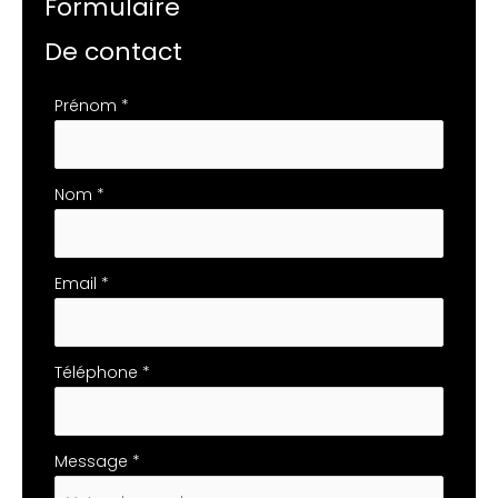
Formulaire
De contact
Formulaire
Prénom
*
simple
avec
téléphone
Nom
*
Email
*
Téléphone
*
Message
*