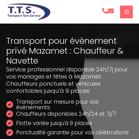
Aller
au
contenu
Transport pour évènement
privé Mazamet : Chauffeur &
Navette
Service professionnel disponible 24h/7j pour
vos mariages et fêtes à Mazamet.
Chauffeurs ponctuels et véhicules
confortables jusqu’à 9 places.
Transport sur mesure pour vos
événements
Chauffeurs disponibles 24h/24 et 7j/7
Flotte variée jusqu’à 9 places
Ponctualité garantie pour vos célébrations