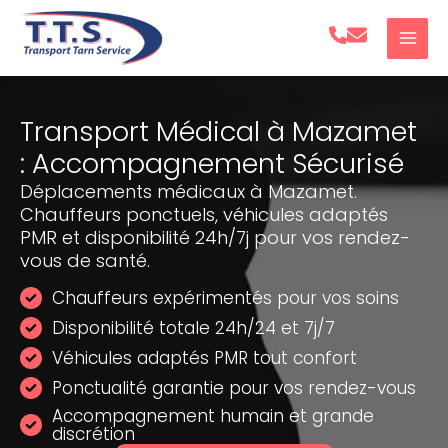
Aller
au
contenu
Transport Médical à Mazamet
: Accompagnement Sécurisé
Déplacements médicaux à Mazamet.
Chauffeurs ponctuels, véhicules adaptés
PMR et disponibilité 24h/7j pour vos rendez-
vous de santé.
Chauffeurs expérimentés pour vos soins
Disponibilité totale 24h/24 et 7j/7
Véhicules adaptés PMR tout confort
Ponctualité garantie pour vos rendez-vous
Accompagnement humain et grande
discrétion