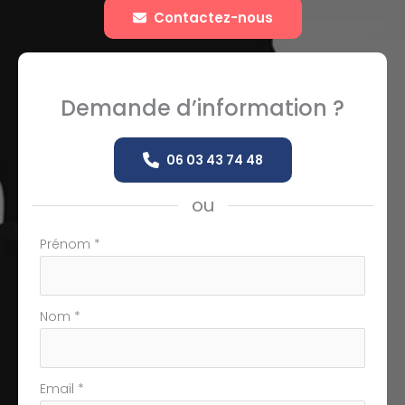
Contactez-nous
Demande d’information ?
06 03 43 74 48
ou
Formulaire
Prénom
*
simple
avec
téléphone
Nom
*
Email
*