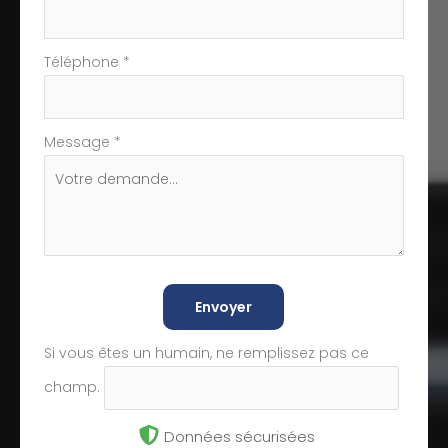
Téléphone
*
Message
*
Envoyer
Si vous êtes un humain, ne remplissez pas ce
champ.
Données sécurisées