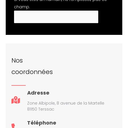
champ.
Nos
coordonnées
Adresse
Zone Albipole, 8 avenue de la Martelle
81150 Terssac
Téléphone