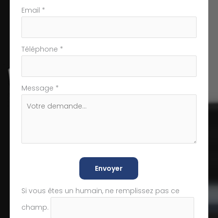
Email
*
Téléphone
*
Message
*
Envoyer
Si vous êtes un humain, ne remplissez pas ce
champ.