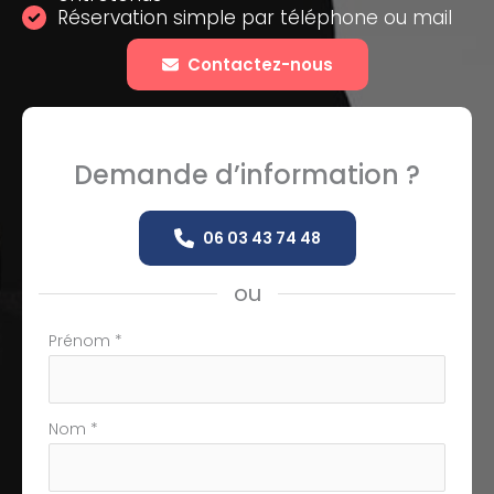
Réservation simple par téléphone ou mail
Contactez-nous
Demande d’information ?
06 03 43 74 48
ou
Formulaire
Prénom
*
simple
avec
téléphone
Nom
*