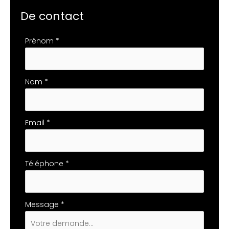
De contact
Formulaire
Prénom
*
simple
avec
téléphone
Nom
*
Email
*
Téléphone
*
Message
*