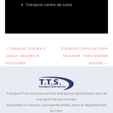
Transport centre de soins
←
Transport Scolaire à
Transport Centre de Soins
Lavaur : Sécurité et
Mazamet : Votre Mobilité
Ponctualité
Assurée
→
Transport Tarn Service est une entreprise spécialisée dans le
transport de personnes,
implantée à Terssac, à proximité d’Albi, dans le département
du Tarn.