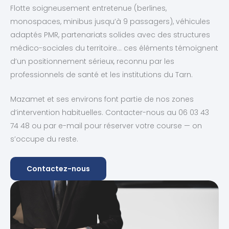
Flotte soigneusement entretenue (berlines,
monospaces, minibus jusqu’à 9 passagers), véhicules
adaptés PMR, partenariats solides avec des structures
médico-sociales du territoire… ces éléments témoignent
d’un positionnement sérieux, reconnu par les
professionnels de santé et les institutions du Tarn.
Mazamet et ses environs font partie de nos zones
d’intervention habituelles. Contacter-nous au 06 03 43
74 48 ou par e-mail pour réserver votre course — on
s’occupe du reste.
Contactez-nous