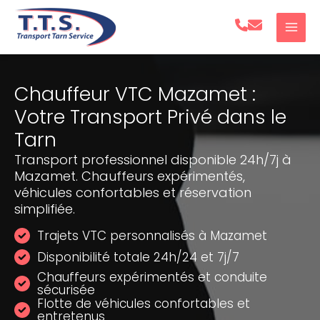
Aller
au
contenu
Chauffeur VTC Mazamet :
Votre Transport Privé dans le
Tarn
Transport professionnel disponible 24h/7j à
Mazamet. Chauffeurs expérimentés,
véhicules confortables et réservation
simplifiée.
Trajets VTC personnalisés à Mazamet
Disponibilité totale 24h/24 et 7j/7
Chauffeurs expérimentés et conduite
sécurisée
Flotte de véhicules confortables et
entretenus