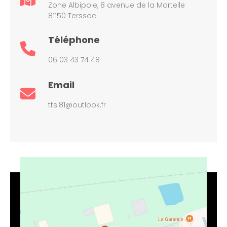
Zone Albipole, 8 avenue de la Martelle
81150 Terssac
Téléphone
06 03 43 74 48
Email
tts.81@outlook.fr