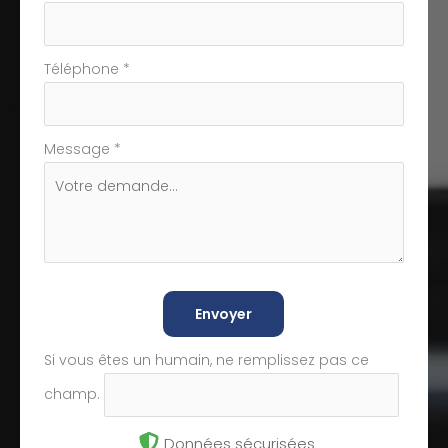
Téléphone
*
Message
*
Envoyer
Si vous êtes un humain, ne remplissez pas ce
champ.
Données sécurisées