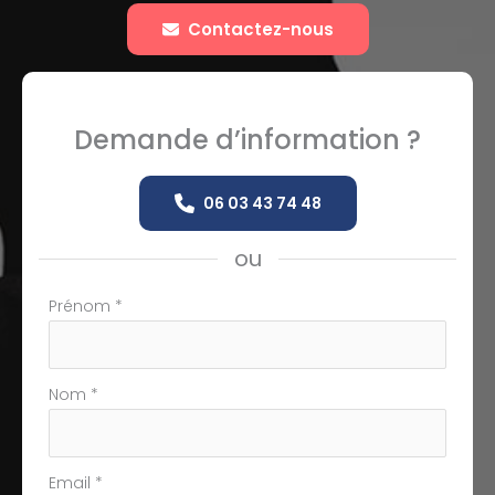
Contactez-nous
Demande d’information ?
06 03 43 74 48
ou
Formulaire
Prénom
*
simple
avec
téléphone
Nom
*
Email
*