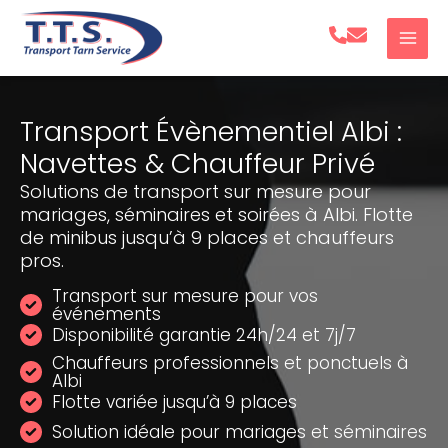
Aller
au
contenu
Transport Évènementiel Albi :
Navettes & Chauffeur Privé
Solutions de transport sur mesure pour
mariages, séminaires et soirées à Albi. Flotte
de minibus jusqu’à 9 places et chauffeurs
pros.
Transport sur mesure pour vos
événements
Disponibilité garantie 24h/24 et 7j/7
Chauffeurs professionnels et ponctuels à
Albi
Flotte variée jusqu’à 9 places
Solution idéale pour mariages et séminaires