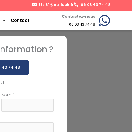
tts.81@outlook.fr
06 03 43 74 48
Contactez-nous
Contact
06 03 43 74 48
nformation ?
 43 74 48
ou
Nom
*