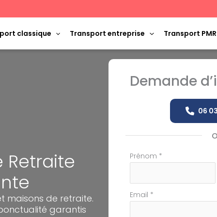
port classique
Transport entreprise
Transport PMR
Demande d’i
06 03
 Retraite
Formulaire
Prénom
*
simple
inte
avec
téléphone
Email
*
t maisons de retraite.
onctualité garantis