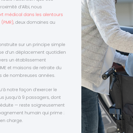
roximité d’Albi, nous
rt médical dans les alentours
e (PMR)
, deux domaines au
construite sur un principe simple
isse d’un déplacement quotidien
ers un établissement
, IME et maisons de retraite du
is de nombreuses années.
u’à notre façon d’exercer le
bus jusqu’à 9 passagers, dont
réduite — reste soigneusement
mpagnement humain qui prime :
 en charge.