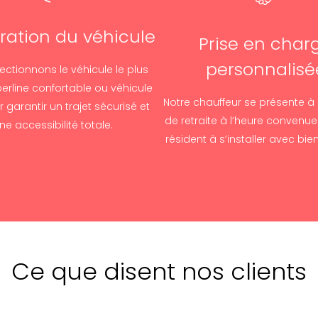
ration du véhicule
Prise en char
personnalisé
ectionnons le véhicule le plus
erline confortable ou véhicule
Notre chauffeur se présente à
 garantir un trajet sécurisé et
de retraite à l’heure convenue 
ne accessibilité totale.
résident à s’installer avec bie
Ce que disent nos clients