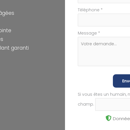
Téléphone
*
 âgées
ointe
Message
*
es
ant garanti
Env
Si vous êtes un humain, 
champ.
Données