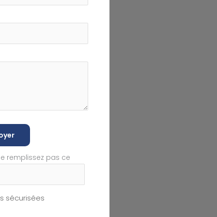
oyer
ne remplissez pas ce
 sécurisées