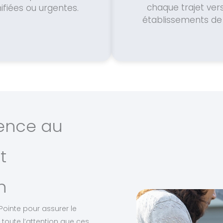
chaque trajet vers
ifiées ou urgentes.
établissements de 
ience au
t
n
-Pointe pour assurer le
toute l’attention que ces