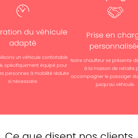
ration du véhicule
Prise en char
adapté
personnalisé
lisons un véhicule confortable
Notre chauffeur se présente d
sé, spécifiquement équipé pour
à la maison de retraite 
des personnes à mobilité réduite
accompagner le passager du
si nécessaire.
jusqu’au véhicule.
Ce que disent nos clients