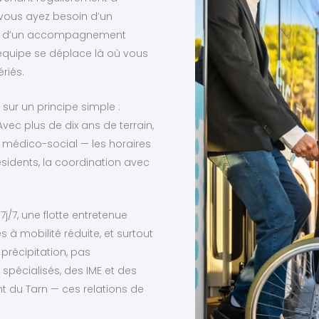
 vous ayez besoin d’un
 d’un accompagnement
équipe se déplace là où vous
riés.
 sur un principe simple :
vec plus de dix ans de terrain,
u médico-social — les horaires
ésidents, la coordination avec
j/7, une flotte entretenue
à mobilité réduite, et surtout
précipitation, pas
 spécialisés, des IME et des
t du Tarn — ces relations de