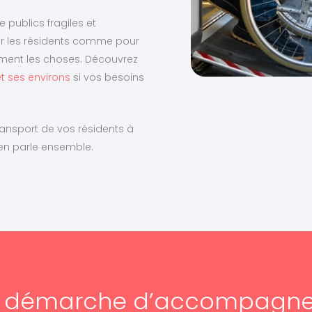
publics fragiles et
ur les résidents comme pour
raiment les choses. Découvrez
et ses environs
si vos besoins
.
ransport de vos résidents à
en parle ensemble.
e démarche d’accompagn