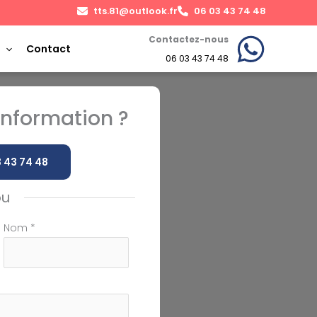
tts.81@outlook.fr
06 03 43 74 48
Contactez-nous
Contact
06 03 43 74 48
nformation ?
 43 74 48
ou
Nom
*