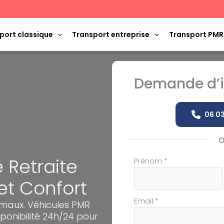
port classique
Transport entreprise
Transport PMR
Demande d’i
06 03
 Retraite
Formulaire
Prénom
*
simple
et Confort
avec
téléphone
Email
*
rmaux. Véhicules PMR
ponibilité 24h/24 pour