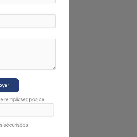
oyer
ne remplissez pas ce
 sécurisées