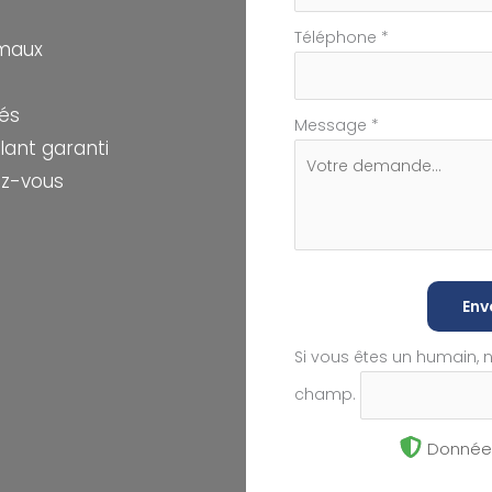
Téléphone
*
rmaux
sés
Message
*
ant garanti
ez-vous
Env
Si vous êtes un humain, 
champ.
Données