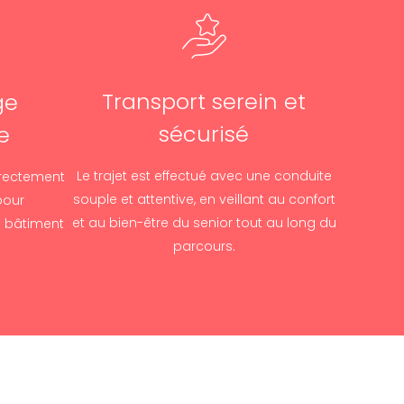
Transport serein et
ge
sécurisé
e
Le trajet est effectué avec une conduite
irectement
souple et attentive, en veillant au confort
pour
et au bien-être du senior tout au long du
 bâtiment
parcours.