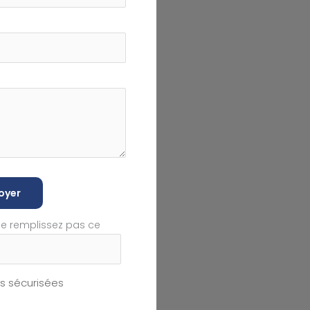
oyer
ne remplissez pas ce
 sécurisées