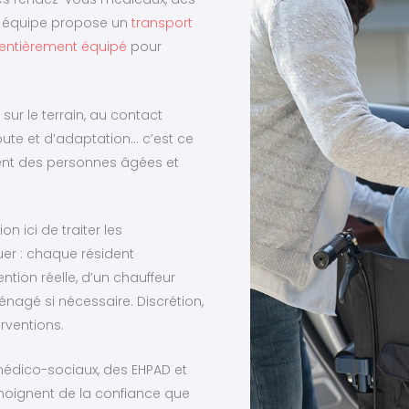
re équipe propose un
transport
 entièrement équipé
pour
 sur le terrain, au contact
coute et d’adaptation… c’est ce
ent des personnes âgées et
n ici de traiter les
r : chaque résident
tion réelle, d’un chauffeur
nagé si nécessaire. Discrétion,
erventions.
médico-sociaux, des EHPAD et
moignent de la confiance que