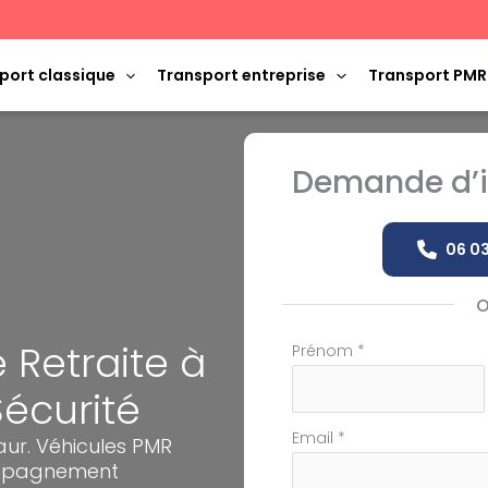
port classique
Transport entreprise
Transport PMR
Demande d’i
06 03
 Retraite à
Formulaire
Prénom
*
simple
Sécurité
avec
téléphone
Email
*
aur. Véhicules PMR
compagnement