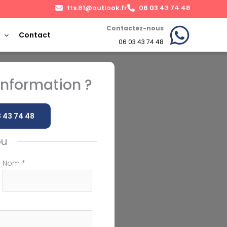
tts.81@outlook.fr
06 03 43 74 48
Contactez-nous
Contact
06 03 43 74 48
nformation ?
 43 74 48
ou
Nom
*