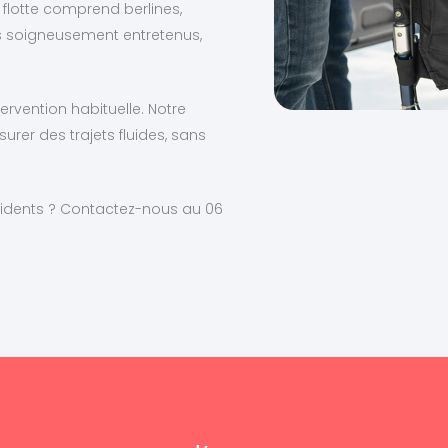
 flotte comprend berlines,
s soigneusement entretenus,
ervention habituelle. Notre
urer des trajets fluides, sans
ésidents ? Contactez-nous au 06
.