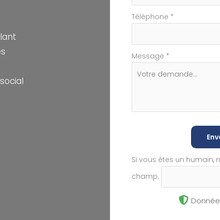
Téléphone
*
lant
es
Message
*
social
Env
Si vous êtes un humain, 
champ.
Données