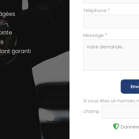
Téléphone
*
 âgées
ointe
Message
*
es
ant garanti
Env
Si vous êtes un humain, 
champ.
Données