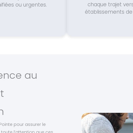
chaque trajet vers
ifiées ou urgentes.
établissements de 
ience au
t
n
-Pointe pour assurer le
toute l’attention que ces