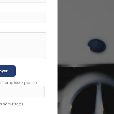
oyer
ne remplissez pas ce
 sécurisées