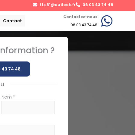
tts.81@outlook.fr
06 03 43 74 48
Contactez-nous
Contact
06 03 43 74 48
nformation ?
 43 74 48
ou
Nom
*