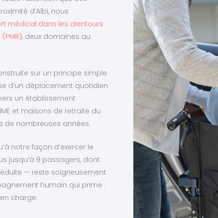
roximité d’Albi, nous
rt médical dans les alentours
e (PMR)
, deux domaines au
construite sur un principe simple
isse d’un déplacement quotidien
ers un établissement
, IME et maisons de retraite du
is de nombreuses années.
u’à notre façon d’exercer le
bus jusqu’à 9 passagers, dont
réduite — reste soigneusement
mpagnement humain qui prime :
 en charge.