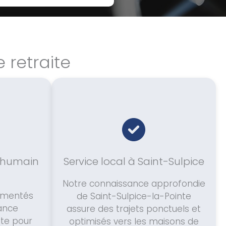
 retraite
humain
Service local à Saint-Sulpice
Notre connaissance approfondie
rimentés
de Saint-Sulpice-la-Pointe
tance
assure des trajets ponctuels et
ète pour
optimisés vers les maisons de