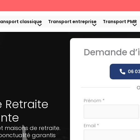
ransport classique
Transport entreprise
Transport PMR
Demande d’i
06 03
 Retraite
Formulaire
Prénom
*
simple
inte
avec
téléphone
Email
*
t maisons de retraite.
onctualité garantis