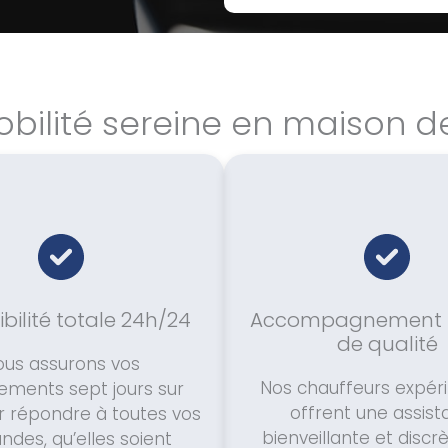
bilité sereine en maison de
bilité totale 24h/24
Accompagnement 
de qualité
ous assurons vos
Nos chauffeurs expé
ements sept jours sur
offrent une assis
r répondre à toutes vos
bienveillante et discr
des, qu’elles soient