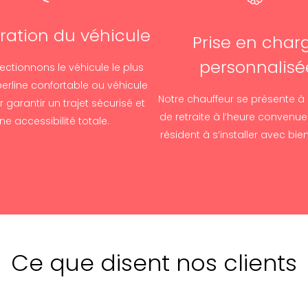
ration du véhicule
Prise en char
personnalisé
ectionnons le véhicule le plus
erline confortable ou véhicule
Notre chauffeur se présente à
 garantir un trajet sécurisé et
de retraite à l’heure convenue 
ne accessibilité totale.
résident à s’installer avec bie
Ce que disent nos clients