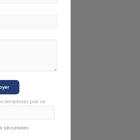
oyer
ne remplissez pas ce
 sécurisées