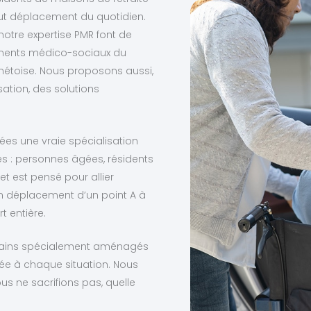
out déplacement du quotidien.
notre expertise PMR font de
ements médico-sociaux du
ulhétoise. Nous proposons aussi,
sation, des solutions
nées une vraie spécialisation
s : personnes âgées, résidents
t est pensé pour allier
un déplacement d’un point A à
 entière.
ertains spécialement aménagés
ée à chaque situation. Nous
us ne sacrifions pas, quelle