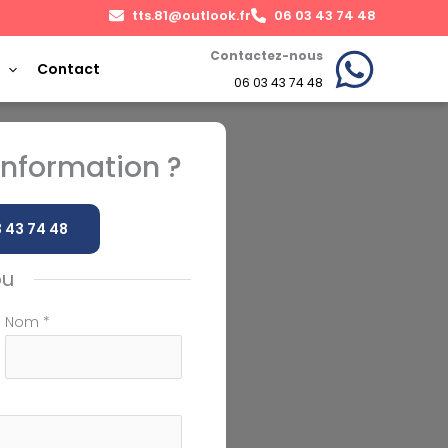
tts.81@outlook.fr
06 03 43 74 48
Contactez-nous
Contact
06 03 43 74 48
nformation ?
 43 74 48
ou
Nom
*