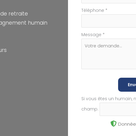
Téléphone
*
de retraite
pagnement humain
Message
*
urs
Env
Si vous êtes un humain, 
champ.
Données