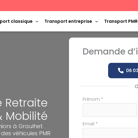
port classique
Transport entreprise
Transport PMR
Demande d’i
06 03
 Retraite
Formulaire
Prénom
*
simple
& Mobilité
avec
téléphone
Email
*
iors à Graulhet.
des véhicules PMR