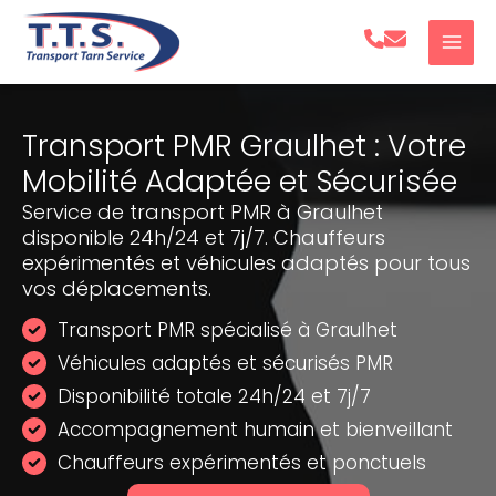
Aller
au
contenu
Transport PMR Graulhet : Votre
Mobilité Adaptée et Sécurisée
Service de transport PMR à Graulhet
disponible 24h/24 et 7j/7. Chauffeurs
expérimentés et véhicules adaptés pour tous
vos déplacements.
Transport PMR spécialisé à Graulhet
Véhicules adaptés et sécurisés PMR
Disponibilité totale 24h/24 et 7j/7
Accompagnement humain et bienveillant
Chauffeurs expérimentés et ponctuels