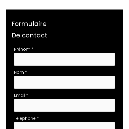
Formulaire
De contact
Formulaire
Prénom
*
simple
avec
téléphone
Nom
*
Email
*
Téléphone
*