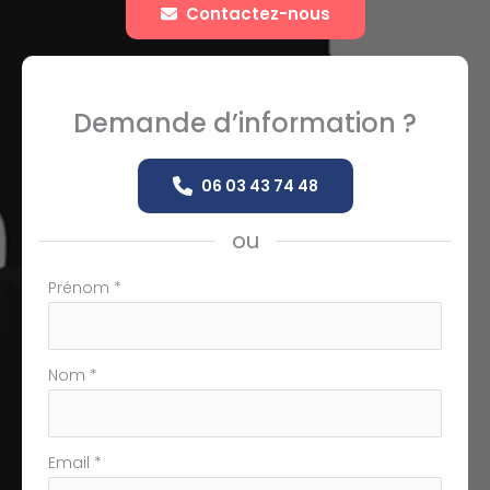
Contactez-nous
Demande d’information ?
06 03 43 74 48
ou
Formulaire
Prénom
*
simple
avec
téléphone
Nom
*
Email
*