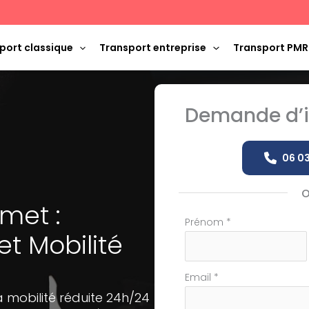
port classique
Transport entreprise
Transport PMR
Demande d’i
06 03
met :
Formulaire
Prénom
*
 Mobilité
simple
avec
téléphone
Email
*
 mobilité réduite 24h/24