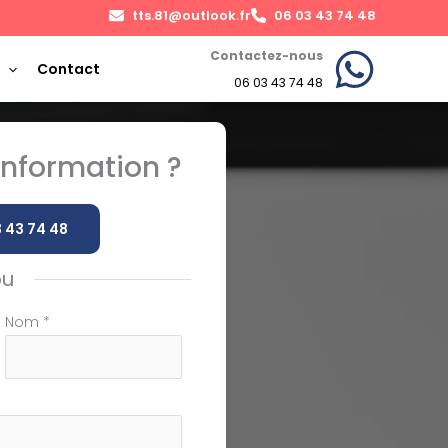
tts.81@outlook.fr
06 03 43 74 48
Contactez-nous
Contact
06 03 43 74 48
nformation ?
 43 74 48
ou
Nom
*