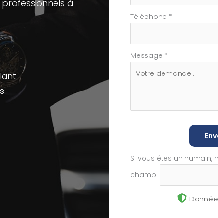
 professionnels à
Téléphone
*
Message
*
lant
s
Env
Si vous êtes un humain, 
champ.
Données