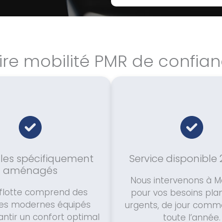
ire mobilité PMR de confi
les spécifiquement
Service disponible
aménagés
Nous intervenons à 
 flotte comprend des
pour vos besoins plan
les modernes équipés
urgents, de jour comme
ntir un confort optimal
toute l’année.