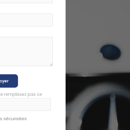
oyer
ne remplissez pas ce
 sécurisées