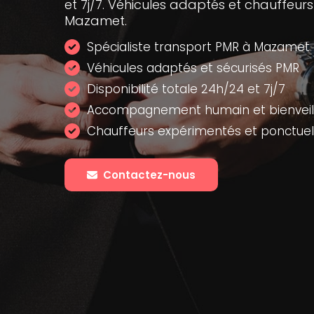
et 7j/7. Véhicules adaptés et chauffeurs
Mazamet.
Spécialiste transport PMR à Mazamet
Véhicules adaptés et sécurisés PMR
Disponibilité totale 24h/24 et 7j/7
Accompagnement humain et bienveil
Chauffeurs expérimentés et ponctuel
Contactez-nous