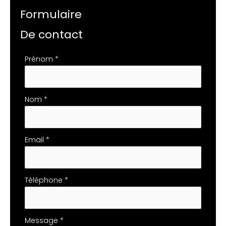
Formulaire
De contact
Formulaire
Prénom
*
simple
avec
téléphone
Nom
*
Email
*
Téléphone
*
Message
*