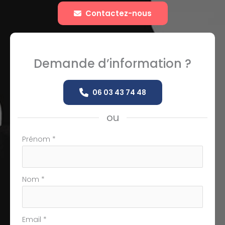
Contactez-nous
Demande d’information ?
06 03 43 74 48
ou
Formulaire
Prénom
*
simple
avec
téléphone
Nom
*
Email
*