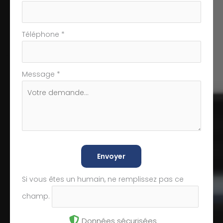
Téléphone
*
Message
*
Envoyer
Si vous êtes un humain, ne remplissez pas ce
champ.
Données sécurisées