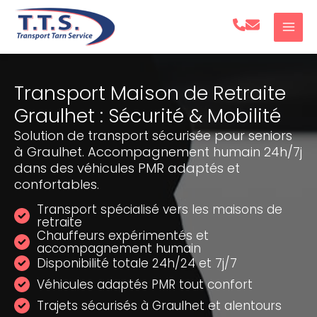
Aller
au
contenu
Transport Maison de Retraite
Graulhet : Sécurité & Mobilité
Solution de transport sécurisée pour seniors
à Graulhet. Accompagnement humain 24h/7j
dans des véhicules PMR adaptés et
confortables.
Transport spécialisé vers les maisons de
retraite
Chauffeurs expérimentés et
accompagnement humain
Disponibilité totale 24h/24 et 7j/7
Véhicules adaptés PMR tout confort
Trajets sécurisés à Graulhet et alentours