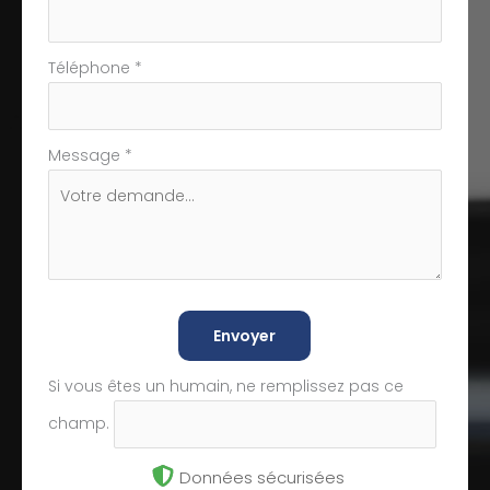
Téléphone
*
Message
*
Envoyer
Si vous êtes un humain, ne remplissez pas ce
champ.
Données sécurisées