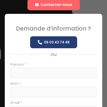
Contactez-nous
Demande d’information ?
06 03 43 74 48
ou
Formulaire
Prénom
*
simple
avec
téléphone
Nom
*
Email
*