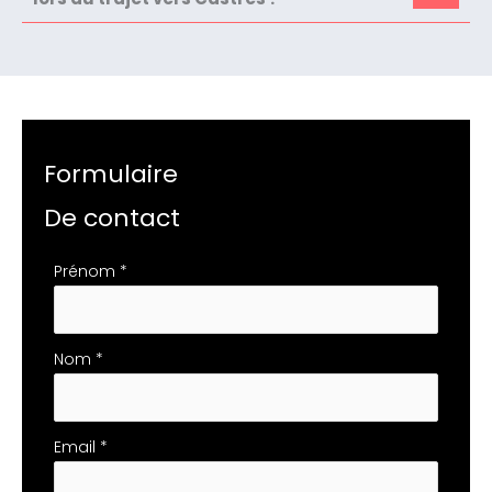
Formulaire
De contact
Formulaire
Prénom
*
simple
avec
téléphone
Nom
*
Email
*