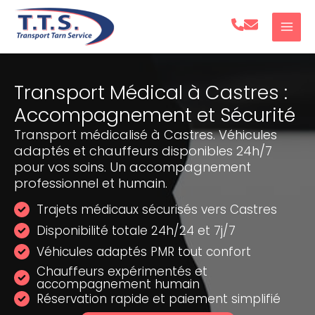
Aller
au
contenu
Transport Médical à Castres :
Accompagnement et Sécurité
Transport médicalisé à Castres. Véhicules
adaptés et chauffeurs disponibles 24h/7
pour vos soins. Un accompagnement
professionnel et humain.
Trajets médicaux sécurisés vers Castres
Disponibilité totale 24h/24 et 7j/7
Véhicules adaptés PMR tout confort
Chauffeurs expérimentés et
accompagnement humain
Réservation rapide et paiement simplifié