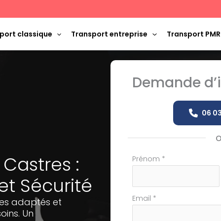
port classique
Transport entreprise
Transport PMR
Demande d’i
06 03
 Castres :
Formulaire
Prénom
*
simple
 Sécurité
avec
téléphone
Email
*
les adaptés et
oins. Un