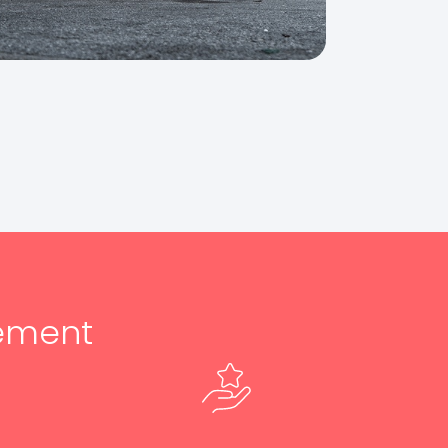
ement