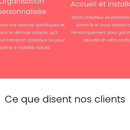
Organisation
Accueil et install
personnalisée
Notre chauffeur se présente
ons vos besoins spécifiques et
domicile et vous assiste l
ns le véhicule adapté, qu’il
l’embarquement pour garant
’un transport classique ou pour
sécurité et votre confo
sonne à mobilité réduite.
Ce que disent nos clients