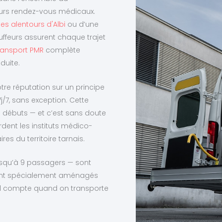
urs rendez-vous médicaux.
es alentours d'Albi
ou d’une
uffeurs assurent chaque trajet
ransport PMR
complète
duite.
tre réputation sur un principe
j/7, sans exception. Cette
s débuts — et c’est sans doute
dent les instituts médico-
es du territoire tarnais.
usqu’à 9 passagers — sont
 sont spécialement aménagés
ail compte quand on transporte