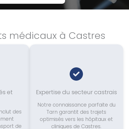
rts médicaux à Castres
és et
Expertise du secteur castrais
Notre connaissance parfaite du
nclut des
Tarn garantit des trajets
uement
optimisés vers les hôpitaux et
sport de
cliniques de Castres.