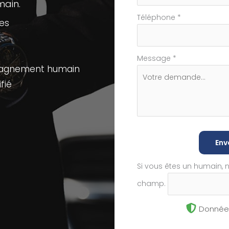
ain.
Téléphone
*
res
Message
*
pagnement humain
fié
Env
Si vous êtes un humain, 
champ.
Données