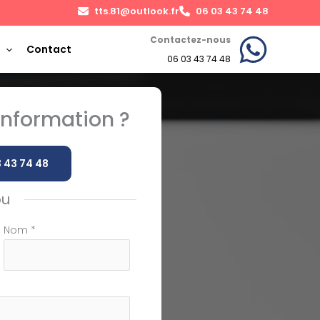
tts.81@outlook.fr
06 03 43 74 48
Contactez-nous
Contact
06 03 43 74 48
nformation ?
 43 74 48
ou
Nom
*