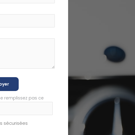
oyer
ne remplissez pas ce
 sécurisées