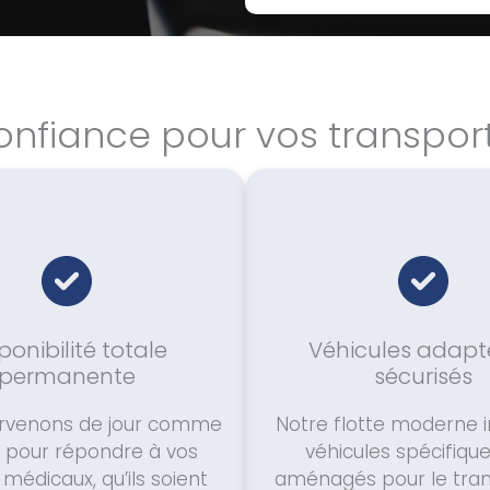
onfiance pour vos transpo
ponibilité totale
Véhicules adapt
permanente
sécurisés
ervenons de jour comme
Notre flotte moderne i
t pour répondre à vos
véhicules spécifiq
médicaux, qu’ils soient
aménagés pour le tran