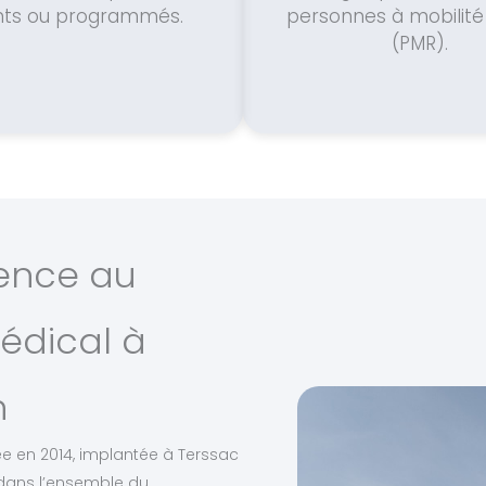
nts ou programmés.
personnes à mobilité
(PMR).
ience au
édical à
n
dée en 2014, implantée à Terssac
t dans l’ensemble du