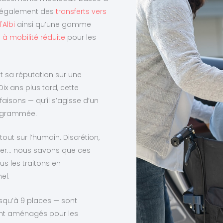
se également des
transferts vers
'Albi
ainsi qu’une gamme
à mobilité réduite
pour les
it sa réputation sur une
Dix ans plus tard, cette
faisons — qu’il s’agisse d’un
rogrammée.
ut sur l’humain. Discrétion,
ger… nous savons que ces
s les traitons en
el.
squ’à 9 places — sont
sont aménagés pour les