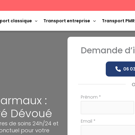
port classique
Transport entreprise
Transport PMR
Demande d’i
06 03
Carmaux :
Formulaire
Prénom
*
simple
ivé Dévoué
avec
téléphone
Email
*
res de soins 24h/24 et
nctuel pour votre