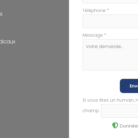
Téléphone
*
x
Message
*
dicaux
Env
Si vous êtes un humain, 
champ.
Données