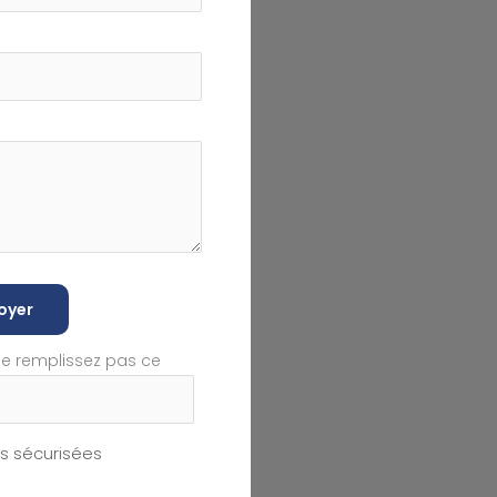
oyer
ne remplissez pas ce
 sécurisées