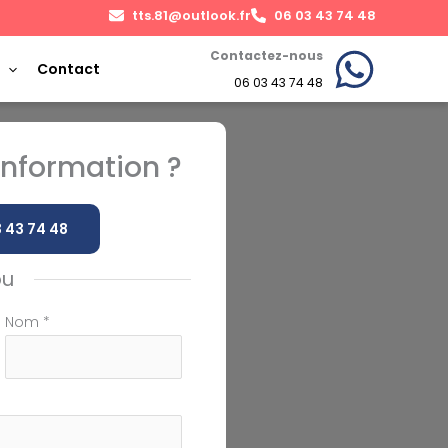
tts.81@outlook.fr
06 03 43 74 48
Contactez-nous
Contact
06 03 43 74 48
nformation ?
 43 74 48
ou
Nom
*