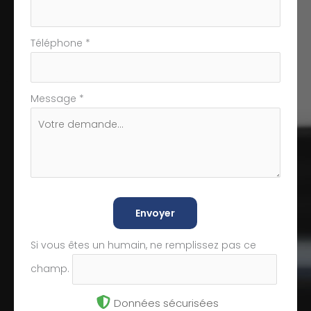
Téléphone
*
Message
*
Envoyer
Si vous êtes un humain, ne remplissez pas ce
champ.
Données sécurisées