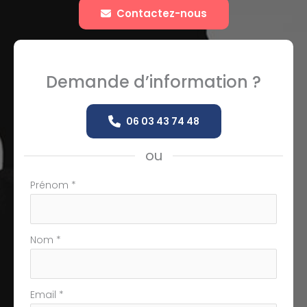
Contactez-nous
Demande d’information ?
06 03 43 74 48
ou
Formulaire
Prénom
*
simple
avec
téléphone
Nom
*
Email
*