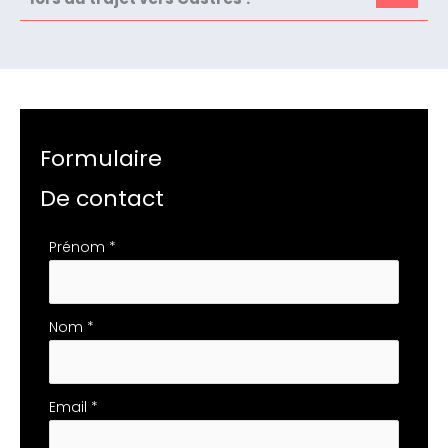
Formulaire
De contact
Formulaire
Prénom
*
simple
avec
téléphone
Nom
*
Email
*