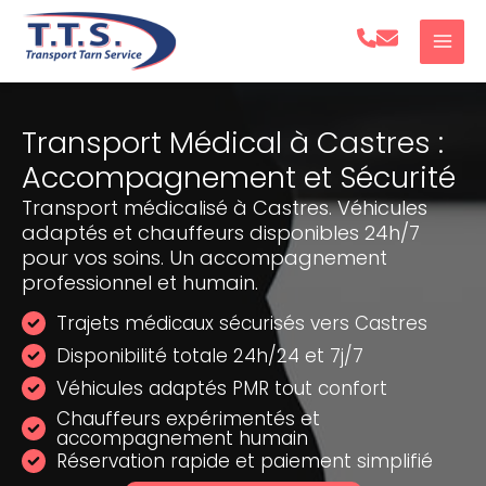
Aller
au
contenu
Transport Médical à Castres :
Accompagnement et Sécurité
Transport médicalisé à Castres. Véhicules
adaptés et chauffeurs disponibles 24h/7
pour vos soins. Un accompagnement
professionnel et humain.
Trajets médicaux sécurisés vers Castres
Disponibilité totale 24h/24 et 7j/7
Véhicules adaptés PMR tout confort
Chauffeurs expérimentés et
accompagnement humain
Réservation rapide et paiement simplifié