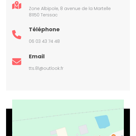
Zone Albipole, 8 avenue de la Martelle
81150 Terssac
Téléphone
06 03 43 74 48
Email
tts.81@outlook.fr