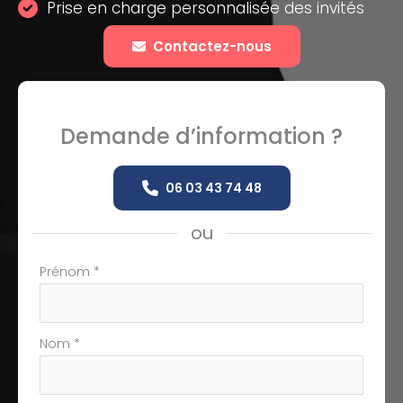
Prise en charge personnalisée des invités
Contactez-nous
Demande d’information ?
06 03 43 74 48
ou
Formulaire
Prénom
*
simple
avec
téléphone
Nom
*