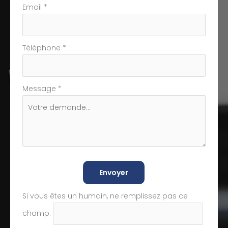
Email
*
Téléphone
*
Message
*
Envoyer
Si vous êtes un humain, ne remplissez pas ce
champ.