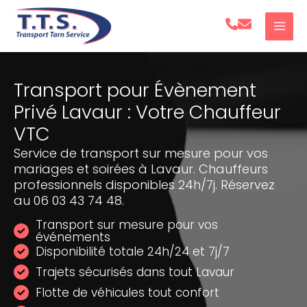
Aller
au
contenu
Transport pour Évènement
Privé Lavaur : Votre Chauffeur
VTC
Service de transport sur mesure pour vos
mariages et soirées à Lavaur. Chauffeurs
professionnels disponibles 24h/7j. Réservez
au 06 03 43 74 48.
Transport sur mesure pour vos
événements
Disponibilité totale 24h/24 et 7j/7
Trajets sécurisés dans tout Lavaur
Flotte de véhicules tout confort