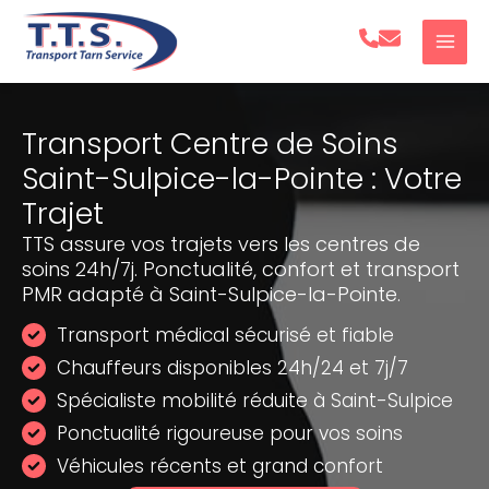
Aller
au
contenu
Transport Centre de Soins
Saint-Sulpice-la-Pointe : Votre
Trajet
TTS assure vos trajets vers les centres de
soins 24h/7j. Ponctualité, confort et transport
PMR adapté à Saint-Sulpice-la-Pointe.
Transport médical sécurisé et fiable
Chauffeurs disponibles 24h/24 et 7j/7
Spécialiste mobilité réduite à Saint-Sulpice
Ponctualité rigoureuse pour vos soins
Véhicules récents et grand confort