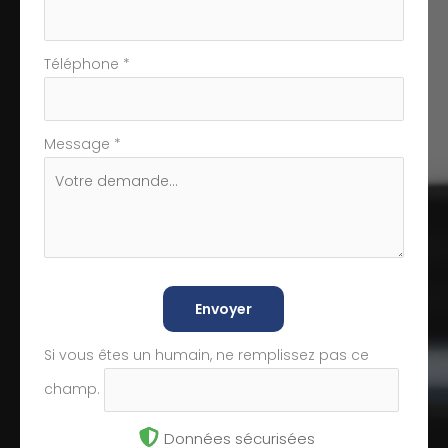
Téléphone
*
Message
*
Envoyer
Si vous êtes un humain, ne remplissez pas ce
champ.
Données sécurisées