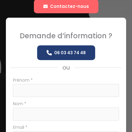
Contactez-nous
Demande d’information ?
06 03 43 74 48
ou
Formulaire
Prénom
*
simple
avec
téléphone
Nom
*
Email
*