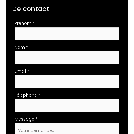
De contact
Formulaire
Prénom
*
simple
avec
téléphone
Nom
*
Email
*
Téléphone
*
Message
*