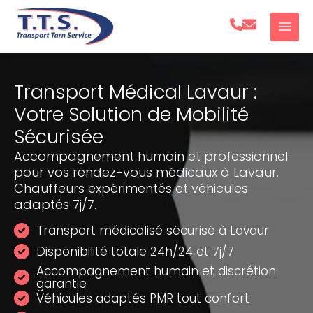
Aller
au
contenu
Transport Médical Lavaur :
Votre Solution de Mobilité
Sécurisée
Accompagnement humain et professionnel
pour vos rendez-vous médicaux à Lavaur.
Chauffeurs expérimentés et véhicules
adaptés 7j/7.
Transport médicalisé sécurisé à Lavaur
Disponibilité totale 24h/24 et 7j/7
Accompagnement humain et discrétion
garantie
Véhicules adaptés PMR tout confort