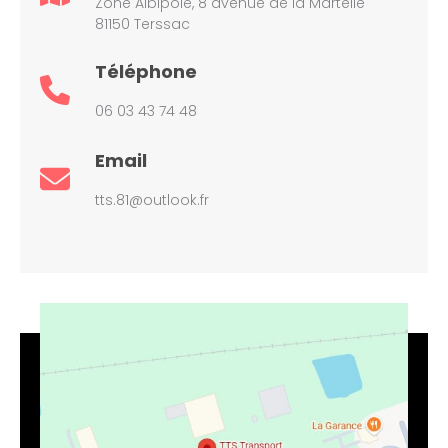
Zone Albipole, 8 avenue de la Martelle
81150 Terssac
Téléphone
06 03 43 74 48
Email
tts.81@outlook.fr