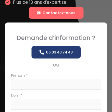
Plus de 10 ans d’expertise
Contactez-nous
Demande d’information ?
06 03 43 74 48
ou
Formulaire
Prénom
*
simple
avec
téléphone
Nom
*