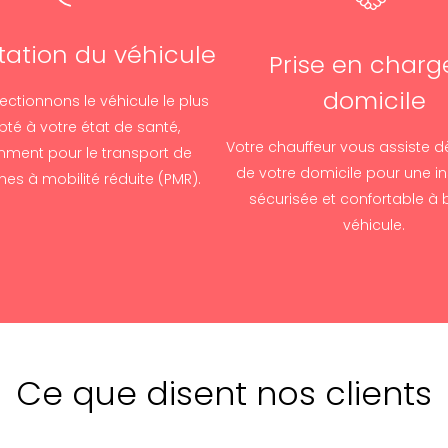
ation du véhicule
Prise en charg
domicile
ectionnons le véhicule le plus
té à votre état de santé,
Votre chauffeur vous assiste dè
ment pour le transport de
de votre domicile pour une in
es à mobilité réduite (PMR).
sécurisée et confortable à 
véhicule.
Ce que disent nos clients