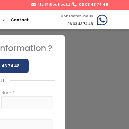
tts.81@outlook.fr
06 03 43 74 48
Contactez-nous
Contact
06 03 43 74 48
nformation ?
 43 74 48
ou
Nom
*