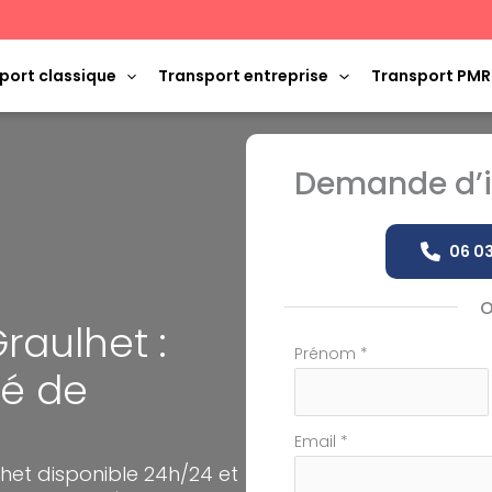
port classique
Transport entreprise
Transport PMR
Demande d’i
06 03
raulhet :
Formulaire
Prénom
*
vé de
simple
avec
téléphone
Email
*
het disponible 24h/24 et