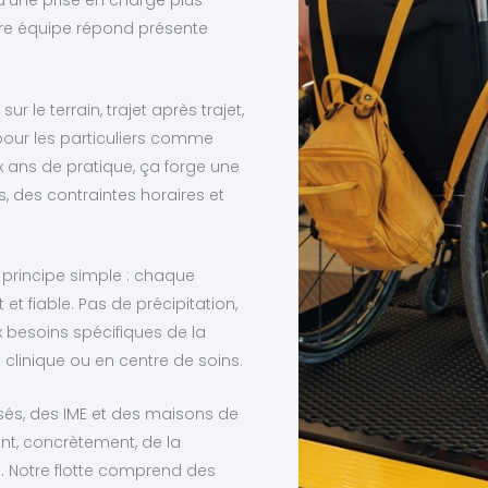
’une prise en charge plus
tre équipe répond présente
r le terrain, trajet après trajet,
our les particuliers comme
 ans de pratique, ça forge une
, des contraintes horaires et
principe simple : chaque
 fiable. Pas de précipitation,
 besoins spécifiques de la
 clinique ou en centre de soins.
isés, des IME et des maisons de
ent, concrètement, de la
. Notre flotte comprend des