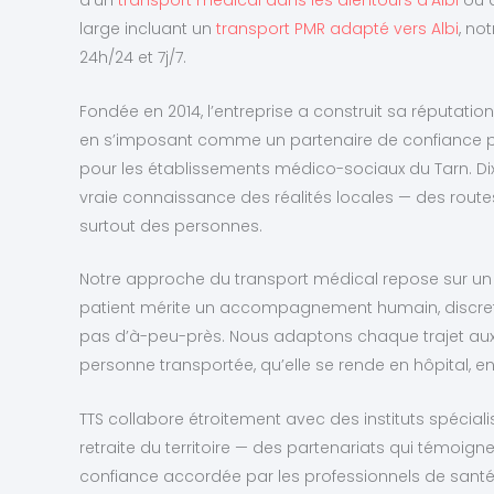
d’un
transport médical dans les alentours d'Albi
ou d
large incluant un
transport PMR adapté vers Albi
, no
24h/24 et 7j/7.
Fondée en 2014, l’entreprise a construit sa réputation su
en s’imposant comme un partenaire de confiance p
pour les établissements médico-sociaux du Tarn. Dix
vraie connaissance des réalités locales — des routes
surtout des personnes.
Notre approche du transport médical repose sur un 
patient mérite un accompagnement humain, discret et
pas d’à-peu-près. Nous adaptons chaque trajet aux
personne transportée, qu’elle se rende en hôpital, en
TTS collabore étroitement avec des instituts spécial
retraite du territoire — des partenariats qui témoign
confiance accordée par les professionnels de santé