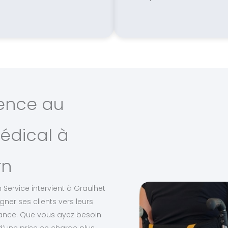
ience au
édical à
rn
 Service intervient à Graulhet
r ses clients vers leurs
lance. Que vous ayez besoin