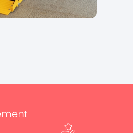
ement