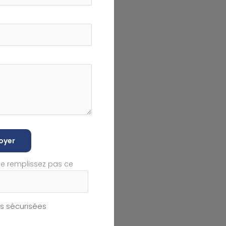
oyer
ne remplissez pas ce
 sécurisées