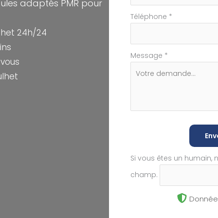
cules adaptés PMR pour
Téléphone
*
het 24h/24
ins
Message
*
-vous
ulhet
Env
Si vous êtes un humain, 
champ.
Données