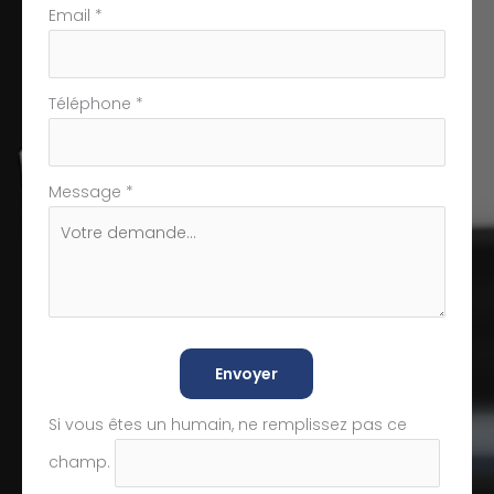
Email
*
Téléphone
*
Message
*
Envoyer
Si vous êtes un humain, ne remplissez pas ce
champ.