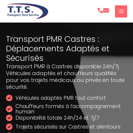
Aller
au
contenu
Transport PMR Castres :
Déplacements Adaptés et
Sécurisés
Transport PMR à Castres disponible 24h/7j.
Véhicules adaptés et chauffeurs qualifiés
pour vos trajets médicaux ou privés en toute
sécurité.
Véhicules adaptés PMR tout confort
Chauffeurs formés à l’accompagnement
humain
Disponibilité totale 24h/24 et 7j/7
Trajets sécurisés sur Castres et alentours