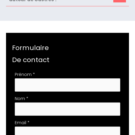
Formulaire
De contact
Formulaire
Prénom
*
simple
avec
téléphone
Nom
*
Email
*