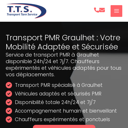
Aller
au
contenu
Transport PMR Graulhet : Votre
Mobilité Adaptée et Sécurisée
Service de transport PMR à Graulhet
disponible 24h/24 et 7j/7. Chauffeurs
expérimentés et véhicules adaptés pour tous
vos déplacements.
Transport PMR spécialisé à Graulhet
Véhicules adaptés et sécurisés PMR
Disponibilité totale 24h/24 et 7j/7
Accompagnement humain et bienveillant
Chauffeurs expérimentés et ponctuels