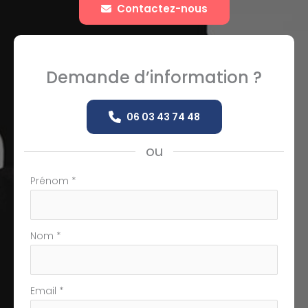
Contactez-nous
Demande d’information ?
06 03 43 74 48
ou
Formulaire
Prénom
*
simple
avec
téléphone
Nom
*
Email
*