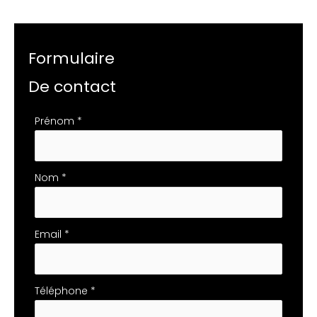
Formulaire
De contact
Formulaire
Prénom
*
simple
avec
téléphone
Nom
*
Email
*
Téléphone
*