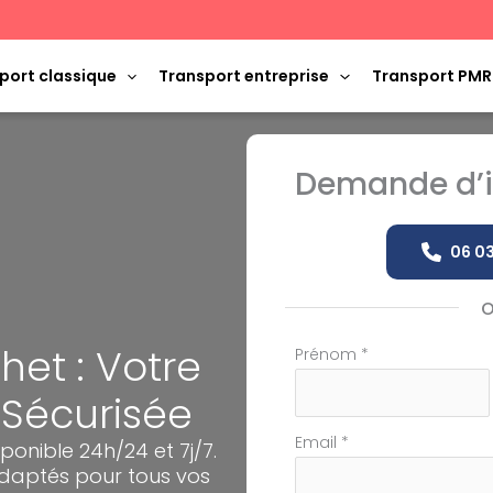
port classique
Transport entreprise
Transport PMR
Demande d’i
06 03
het : Votre
Formulaire
Prénom
*
simple
 Sécurisée
avec
téléphone
Email
*
ponible 24h/24 et 7j/7.
adaptés pour tous vos