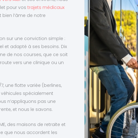
et pour vos
trajets médicaux
t bien l’âme de notre
on sur une conviction simple :
l et adapté à ses besoins. Dix
ne de nos courses, que ce soit
 route vers une clinique ou un
, une flotte variée (berlines,
s véhicules spécialement
ous n’appliquons pas une
ente, et nous le savons.
IME, des maisons de retraite et
ce que nous accordent les