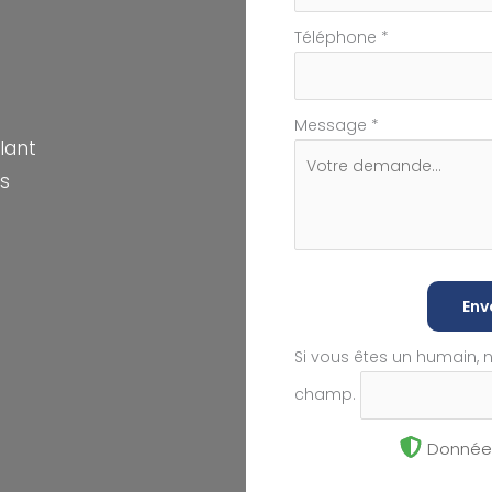
Téléphone
*
Message
*
lant
s
Env
Si vous êtes un humain, 
champ.
Données