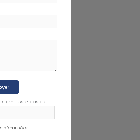
oyer
ne remplissez pas ce
 sécurisées