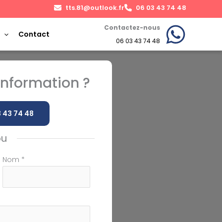
tts.81@outlook.fr
06 03 43 74 48
Contactez-nous
Contact
06 03 43 74 48
nformation ?
 43 74 48
ou
Nom
*