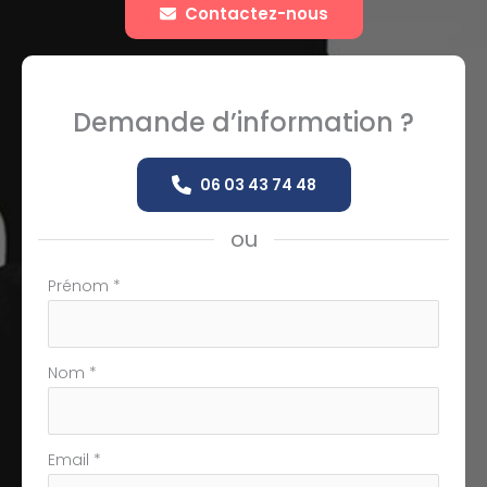
Contactez-nous
Demande d’information ?
06 03 43 74 48
ou
Formulaire
Prénom
*
simple
avec
téléphone
Nom
*
Email
*