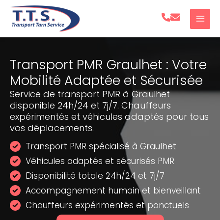
Aller
au
contenu
Transport PMR Graulhet : Votre
Mobilité Adaptée et Sécurisée
Service de transport PMR à Graulhet
disponible 24h/24 et 7j/7. Chauffeurs
expérimentés et véhicules adaptés pour tous
vos déplacements.
Transport PMR spécialisé à Graulhet
Véhicules adaptés et sécurisés PMR
Disponibilité totale 24h/24 et 7j/7
Accompagnement humain et bienveillant
Chauffeurs expérimentés et ponctuels