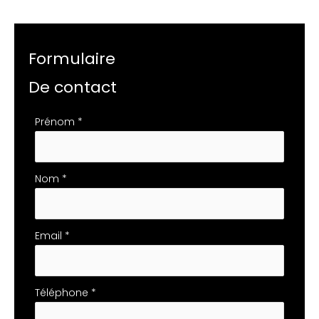
Formulaire
De contact
Formulaire
Prénom
*
simple
avec
téléphone
Nom
*
Email
*
Téléphone
*