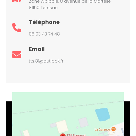
Zone Albipole, 8 avenue de la Martelle
81150 Terssac
Téléphone
06 03 43 74 48
Email
tts.81@outlook.fr