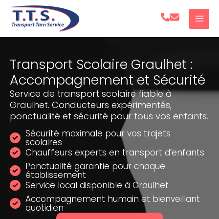
Aller
au
contenu
Transport Scolaire Graulhet :
Accompagnement et Sécurité
Service de transport scolaire fiable à
Graulhet. Conducteurs expérimentés,
ponctualité et sécurité pour tous vos enfants.
Sécurité maximale pour vos trajets
scolaires
Chauffeurs experts en transport d’enfants
Ponctualité garantie pour chaque
établissement
Service local disponible à Graulhet
Accompagnement humain et bienveillant
quotidien