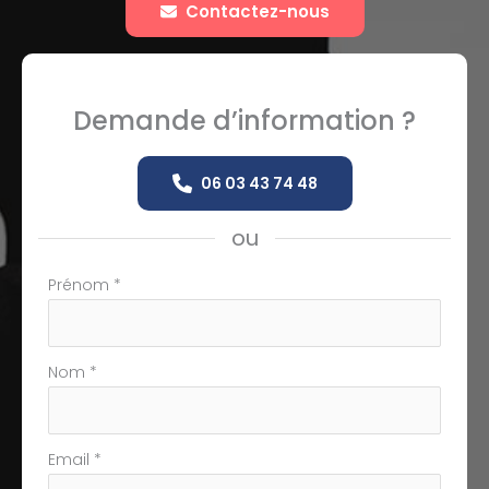
Contactez-nous
Demande d’information ?
06 03 43 74 48
ou
Formulaire
Prénom
*
simple
avec
téléphone
Nom
*
Email
*