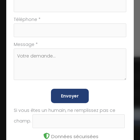
Téléphone
*
Message
*
Envoyer
Si vous êtes un humain, ne remplissez pas ce
champ.
Données sécurisées