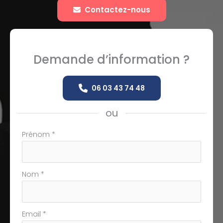
Contactez-nous
Demande d’information ?
06 03 43 74 48
ou
Formulaire
Prénom
*
simple
avec
téléphone
Nom
*
Email
*