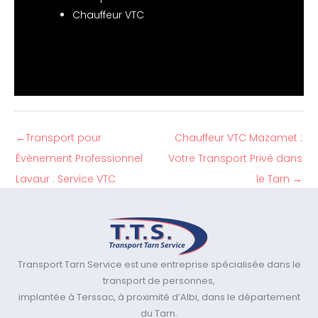
Chauffeur VTC
←
Transport pour
Chauffeur VTC Mazamet :
Évènement Professionnel
Votre Transport Privé dans
Lavaur : Service VTC
le Tarn
→
Transport Tarn Service est une entreprise spécialisée dans le
transport de personnes,
implantée à Terssac, à proximité d’Albi, dans le département
du Tarn.