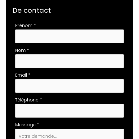
De contact
Formulaire
Prénom
*
simple
avec
téléphone
Nom
*
Email
*
Téléphone
*
Message
*