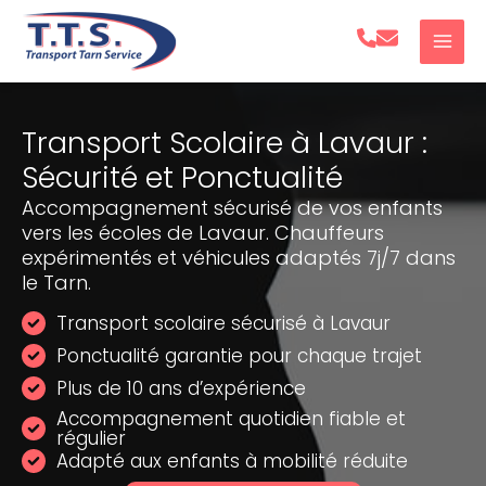
Aller
au
contenu
Transport Scolaire à Lavaur :
Sécurité et Ponctualité
Accompagnement sécurisé de vos enfants
vers les écoles de Lavaur. Chauffeurs
expérimentés et véhicules adaptés 7j/7 dans
le Tarn.
Transport scolaire sécurisé à Lavaur
Ponctualité garantie pour chaque trajet
Plus de 10 ans d’expérience
Accompagnement quotidien fiable et
régulier
Adapté aux enfants à mobilité réduite