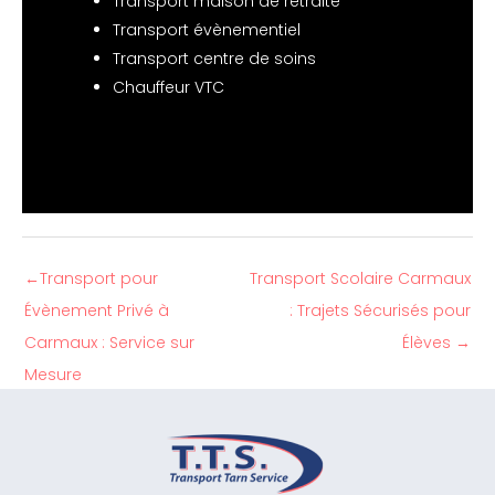
Transport maison de retraite
Transport évènementiel
Transport centre de soins
Chauffeur VTC
←
Transport pour
Transport Scolaire Carmaux
Évènement Privé à
: Trajets Sécurisés pour
Carmaux : Service sur
Élèves
→
Mesure