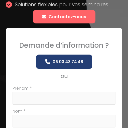
Solutions flexibles pour vos séminaires
Contactez-nous
Demande d’information ?
06 03 43 74 48
ou
Formulaire
Prénom
*
simple
avec
téléphone
Nom
*