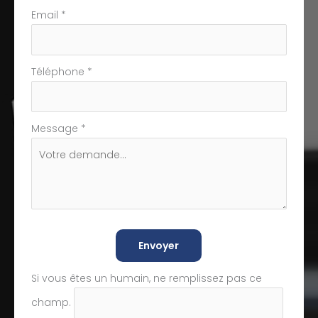
Email
*
Téléphone
*
Message
*
Envoyer
Si vous êtes un humain, ne remplissez pas ce
champ.