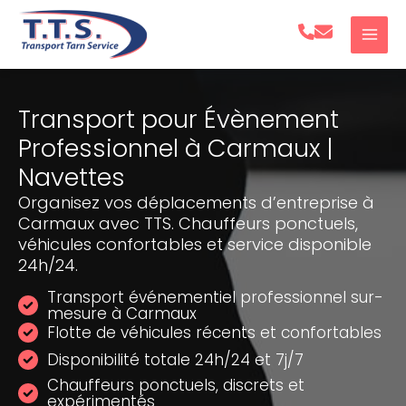
Aller
au
contenu
Transport pour Évènement
Professionnel à Carmaux |
Navettes
Organisez vos déplacements d’entreprise à
Carmaux avec TTS. Chauffeurs ponctuels,
véhicules confortables et service disponible
24h/24.
Transport événementiel professionnel sur-
mesure à Carmaux
Flotte de véhicules récents et confortables
Disponibilité totale 24h/24 et 7j/7
Chauffeurs ponctuels, discrets et
expérimentés