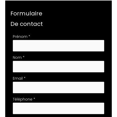
Formulaire
De contact
Formulaire
Prénom
*
simple
avec
téléphone
Nom
*
Email
*
Téléphone
*