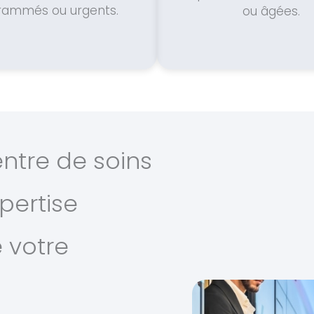
rammés ou urgents.
ou âgées.
entre de soins
xpertise
 votre