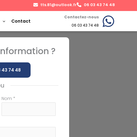
tts.81@outlook.fr
06 03 43 74 48
Contactez-nous
Contact
06 03 43 74 48
nformation ?
 43 74 48
ou
Nom
*