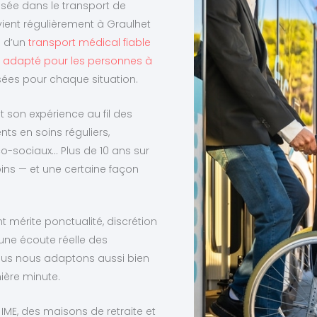
lisée dans le transport de
rvient régulièrement à Graulhet
n d’un
transport médical fiable
dapté pour les personnes à
ées pour chaque situation.
t son expérience au fil des
ts en soins réguliers,
o-sociaux… Plus de 10 ans sur
oins — et une certaine façon
t mérite ponctualité, discrétion
 une écoute réelle des
nous nous adaptons aussi bien
ière minute.
 IME, des maisons de retraite et