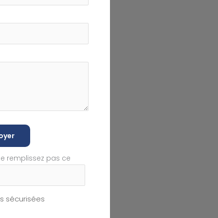
oyer
ne remplissez pas ce
 sécurisées