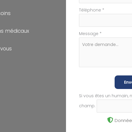
Téléphone
*
soins
s médicaux
Message
*
-vous
Env
Si vous êtes un humain, 
champ.
Données