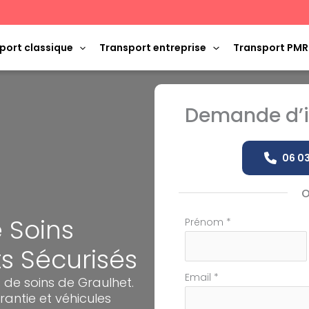
port classique
Transport entreprise
Transport PMR
Demande d’i
06 03
 Soins
Formulaire
Prénom
*
simple
ts Sécurisés
avec
téléphone
Email
*
 de soins de Graulhet.
ntie et véhicules