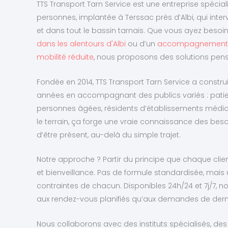
TTS Transport Tarn Service est une entreprise spécia
personnes, implantée à Terssac près d’Albi, qui inte
et dans tout le bassin tarnais. Que vous ayez besoi
dans les alentours d'Albi
ou d’un
accompagnement a
mobilité réduite
, nous proposons des solutions pens
Fondée en 2014, TTS Transport Tarn Service a construi
années en accompagnant des publics variés : patien
personnes âgées, résidents d’établissements médic
le terrain, ça forge une vraie connaissance des bes
d’être présent, au-delà du simple trajet.
Notre approche ? Partir du principe que chaque clien
et bienveillance. Pas de formule standardisée, mais
contraintes de chacun. Disponibles 24h/24 et 7j/7, 
aux rendez-vous planifiés qu’aux demandes de dern
Nous collaborons avec des instituts spécialisés, des