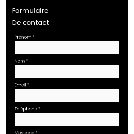
Formulaire
De contact
Formulaire
Prénom
*
simple
avec
téléphone
Nom
*
Email
*
Téléphone
*
Message
*