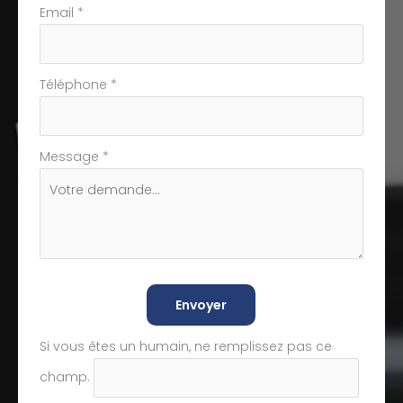
Email
*
Téléphone
*
Message
*
Envoyer
Si vous êtes un humain, ne remplissez pas ce
champ.