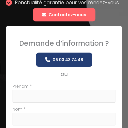
Ponctualité garantie pour vos rendez-vous
Contactez-nous
Demande d’information ?
06 03 43 74 48
ou
Formulaire
Prénom
*
simple
avec
téléphone
Nom
*