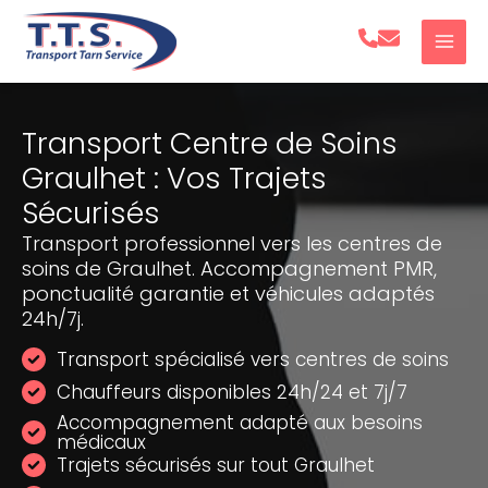
Aller
au
contenu
Transport Centre de Soins
Graulhet : Vos Trajets
Sécurisés
Transport professionnel vers les centres de
soins de Graulhet. Accompagnement PMR,
ponctualité garantie et véhicules adaptés
24h/7j.
Transport spécialisé vers centres de soins
Chauffeurs disponibles 24h/24 et 7j/7
Accompagnement adapté aux besoins
médicaux
Trajets sécurisés sur tout Graulhet