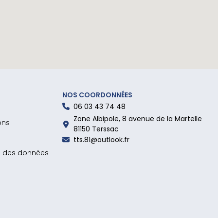
NOS COORDONNÉES
06 03 43 74 48
Zone Albipole, 8 avenue de la Martelle
ons
81150 Terssac
tts.81@outlook.fr
on des données