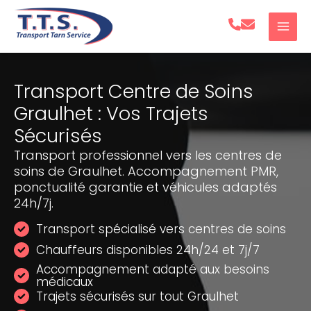
Aller
au
contenu
Transport Centre de Soins
Graulhet : Vos Trajets
Sécurisés
Transport professionnel vers les centres de
soins de Graulhet. Accompagnement PMR,
ponctualité garantie et véhicules adaptés
24h/7j.
Transport spécialisé vers centres de soins
Chauffeurs disponibles 24h/24 et 7j/7
Accompagnement adapté aux besoins
médicaux
Trajets sécurisés sur tout Graulhet