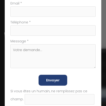
Email
*
Téléphone
*
Message
*
Envoyer
Si vous êtes un humain, ne remplissez pas ce
champ.