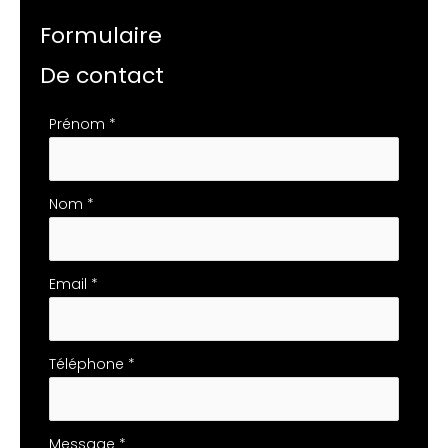
Formulaire
De contact
Formulaire
Prénom
*
simple
avec
téléphone
Nom
*
Email
*
Téléphone
*
Message
*