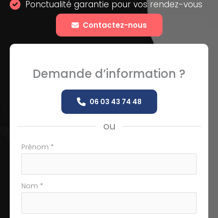
Ponctualité garantie pour vos rendez-vous
Contactez-nous
Demande d’information ?
06 03 43 74 48
ou
Formulaire
Prénom
*
simple
avec
téléphone
Nom
*