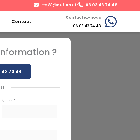
tts.81@outlook.fr
06 03 43 74 48
Contactez-nous
Contact
06 03 43 74 48
nformation ?
 43 74 48
ou
Nom
*