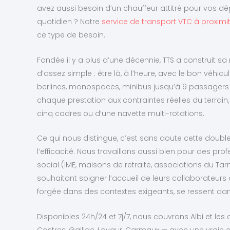
avez aussi besoin d’un chauffeur attitré pour vos d
quotidien ? Notre
service de transport VTC à proximit
ce type de besoin.
Fondée il y a plus d’une décennie, TTS a construit s
d’assez simple : être là, à l’heure, avec le bon véhicul
berlines, monospaces, minibus jusqu’à 9 passager
chaque prestation aux contraintes réelles du terrain,
cinq cadres ou d’une navette multi-rotations.
Ce qui nous distingue, c’est sans doute cette double
l’efficacité. Nous travaillons aussi bien pour des pr
social (IME, maisons de retraite, associations du Ta
souhaitant soigner l’accueil de leurs collaborateurs 
forgée dans des contextes exigeants, se ressent da
Disponibles 24h/24 et 7j/7, nous couvrons Albi et 
Castres, Gaillac, Lavaur, Carmaux — avec une vraie