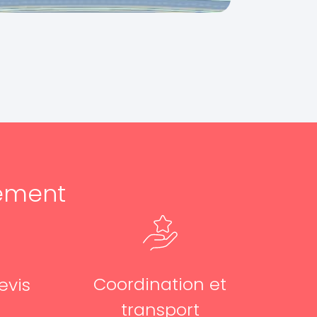
ement
Coordination et
evis
transport