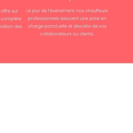
Le jour de l’événement, nos chauffeurs
offre sur
professionnels assurent une prise en
n complète
charge ponctuelle et discrète de vos
osition des
collaborateurs ou clients.