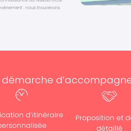
événement : nous trouverons
e démarche d’accompagn
ication d’itinéraire
Proposition et d
personnalisée
détaillé