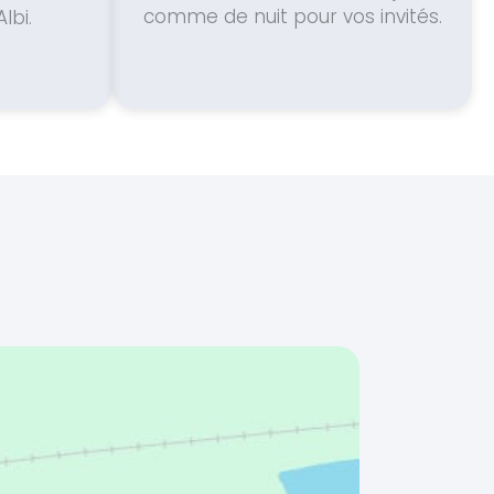
comme de nuit pour vos invités.
lbi.