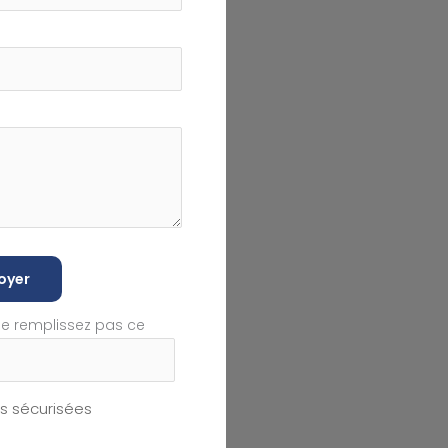
oyer
ne remplissez pas ce
 sécurisées