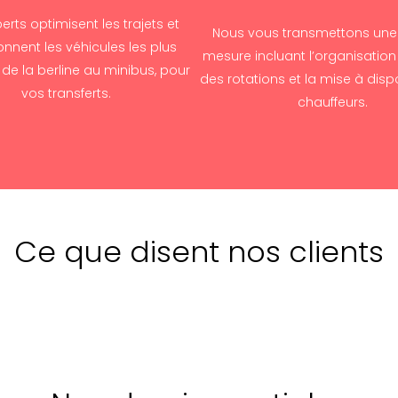
erts optimisent les trajets et
Nous vous transmettons une 
onnent les véhicules les plus
mesure incluant l’organisatio
de la berline au minibus, pour
des rotations et la mise à disp
vos transferts.
chauffeurs.
Ce que disent nos clients