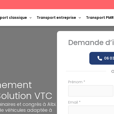
port classique
Transport entreprise
Transport PMR
Demande d’i
06 03
ènement
Formulaire
Prénom
*
simple
 Solution VTC
avec
téléphone
Email
*
naires et congrès à Albi.
 de véhicules adaptée à