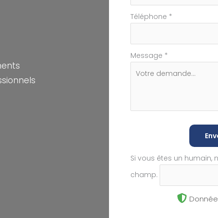
Téléphone
*
Message
*
ments
ssionnels
Env
Si vous êtes un humain, 
champ.
Données