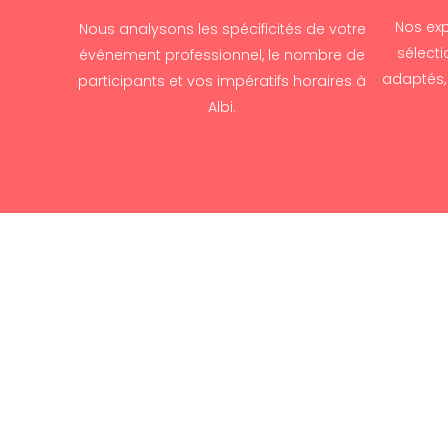
Nos exp
Nous analysons les spécificités de votre
sélecti
événement professionnel, le nombre de
adaptés, 
participants et vos impératifs horaires à
Albi.