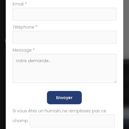
Email
*
Téléphone
*
Message
*
Envoyer
Si vous êtes un humain, ne remplissez pas ce
champ.