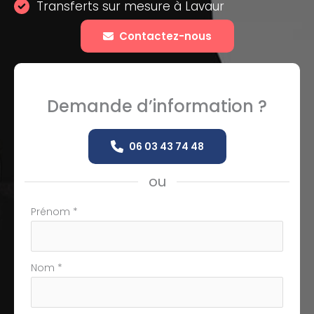
Transferts sur mesure à Lavaur
Contactez-nous
Demande d’information ?
06 03 43 74 48
ou
Formulaire
Prénom
*
simple
avec
téléphone
Nom
*