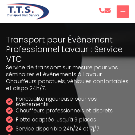
Aller
au
contenu
Transport pour Évènement
Professionnel Lavaur : Service
VTC
Service de transport sur mesure pour vos
séminaires et événements à Lavaur.
Chauffeurs ponctuels, véhicules confortables
et dispo 24h/7.
Ponctualité rigoureuse pour vos
événements
Chauffeurs professionnels et discrets
Flotte adaptée jusqu’à 9 places
Service disponible 24h/24 et 7j/7