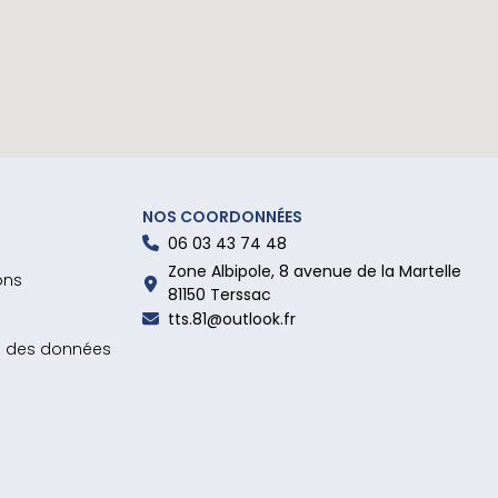
NOS COORDONNÉES
06 03 43 74 48
Zone Albipole, 8 avenue de la Martelle
ons
81150 Terssac
tts.81@outlook.fr
on des données