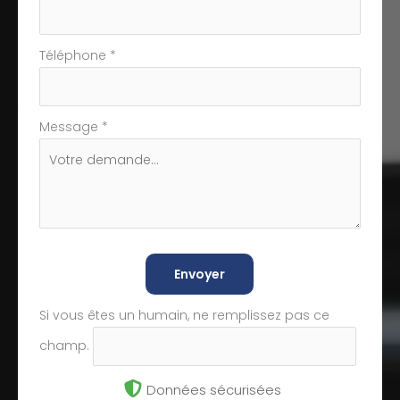
Téléphone
*
Message
*
Envoyer
Si vous êtes un humain, ne remplissez pas ce
champ.
Données sécurisées