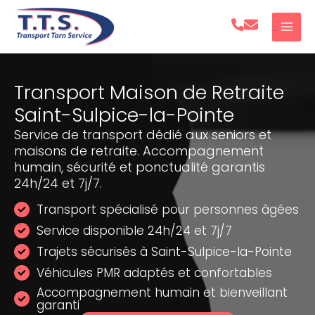
Aller
au
contenu
Transport Maison de Retraite
Saint-Sulpice-la-Pointe
Service de transport dédié aux seniors et
maisons de retraite. Accompagnement
humain, sécurité et ponctualité garantis
24h/24 et 7j/7.
Transport spécialisé pour personnes âgées
Service disponible 24h/24 et 7j/7
Trajets sécurisés à Saint-Sulpice-la-Pointe
Véhicules PMR adaptés et confortables
Accompagnement humain et bienveillant
garanti