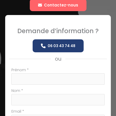
Contactez-nous
Demande d’information ?
06 03 43 74 48
ou
Formulaire
Prénom
*
simple
avec
téléphone
Nom
*
Email
*