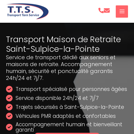
Aller
au
contenu
Transport Maison de Retraite
Saint-Sulpice-la-Pointe
Service de transport dédié aux seniors et
maisons de retraite. Accompagnement
humain, sécurité et ponctualité garantis
24h/24 et 7j/7.
Transport spécialisé pour personnes âgées
Service disponible 24h/24 et 7j/7
Trajets sécurisés à Saint-Sulpice-la-Pointe
Véhicules PMR adaptés et confortables
Accompagnement humain et bienveillant
garanti