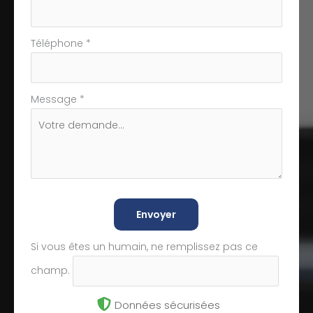
Téléphone
*
Message
*
Envoyer
Si vous êtes un humain, ne remplissez pas ce
champ.
Données sécurisées