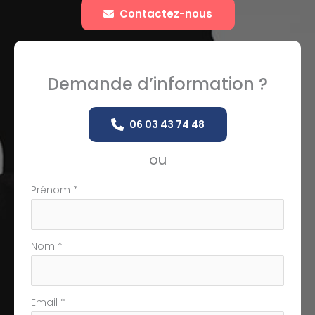
Contactez-nous
Demande d’information ?
06 03 43 74 48
ou
Formulaire
Prénom
*
simple
avec
téléphone
Nom
*
Email
*