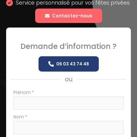
Service personnalisé pour vos fêtes privées
Contactez-nous
Demande d’information ?
06 03 43 74 48
ou
Formulaire
Prénom
*
simple
avec
téléphone
Nom
*