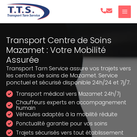
Aller
au
contenu
Transport Centre de Soins
Mazamet : Votre Mobilité
Assurée
Transport Tarn Service assure vos trajets vers
les centres de soins de Mazamet. Service
ponctuel et sécurisé disponible 24h/24 et 7j/7.
Transport médical vers Mazamet 24h/7j
Chauffeurs experts en accompagnement
humain
Véhicules adaptés à la mobilité réduite
Ponctualité garantie pour vos soins
Trajets sécurisés vers tout établissement