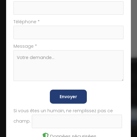
Téléphone
*
Message
*
Envoyer
Si vous êtes un humain, ne remplissez pas ce
champ.
Données sécurisées