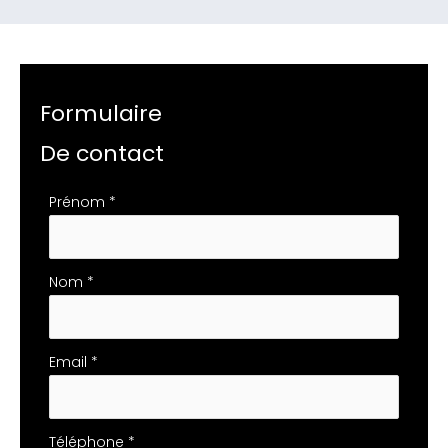
Formulaire
De contact
Formulaire
Prénom
*
simple
avec
téléphone
Nom
*
Email
*
Téléphone
*