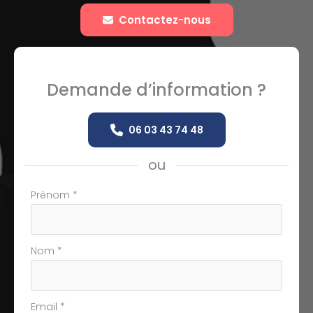
Contactez-nous
Demande d’information ?
06 03 43 74 48
ou
Formulaire
Prénom
*
simple
avec
téléphone
Nom
*
Email
*