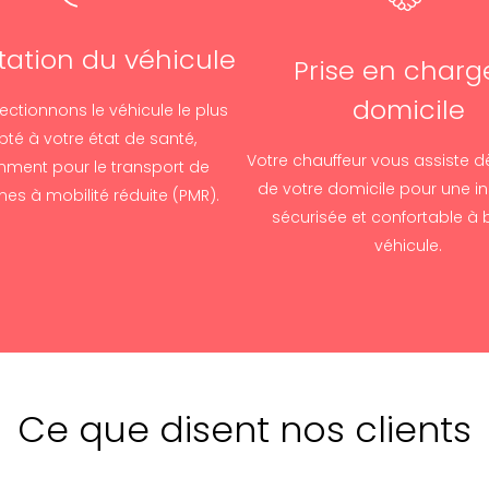
ation du véhicule
Prise en charg
domicile
ectionnons le véhicule le plus
té à votre état de santé,
Votre chauffeur vous assiste dè
ment pour le transport de
de votre domicile pour une in
es à mobilité réduite (PMR).
sécurisée et confortable à 
véhicule.
Ce que disent nos clients