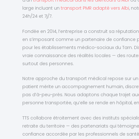
d’un
transport médical dans les alentours d'Albi
ou d
large incluant un
transport PMR adapté vers Albi
, no
24h/24 et 7j/7.
Fondée en 2014, l’entreprise a construit sa réputation su
en s’imposant comme un partenaire de confiance p
pour les établissements médico-sociaux du Tarn. Dix
vraie connaissance des réalités locales — des routes
surtout des personnes.
Notre approche du transport médical repose sur un 
patient mérite un accompagnement humain, discret et
pas d’à-peu-près. Nous adaptons chaque trajet aux
personne transportée, qu’elle se rende en hôpital, en
TTS collabore étroitement avec des instituts spécial
retraite du territoire — des partenariats qui témoign
confiance accordée par les professionnels de santé