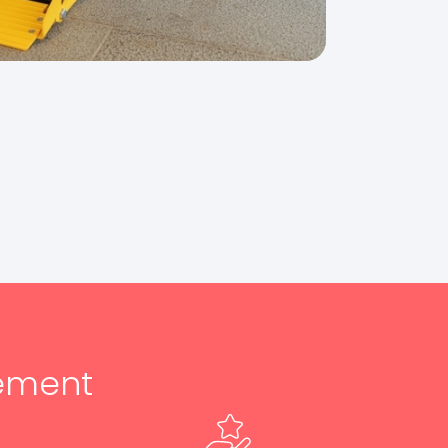
ement