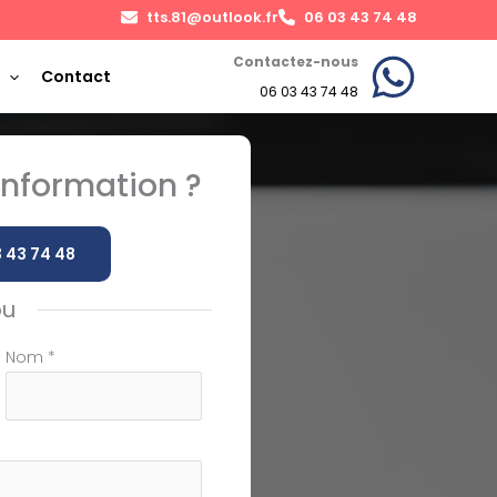
tts.81@outlook.fr
06 03 43 74 48
Contactez-nous
Contact
06 03 43 74 48
nformation ?
 43 74 48
ou
Nom
*