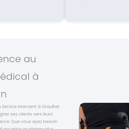
ience au
édical à
rn
 Service intervient à Graulhet
r ses clients vers leurs
lance. Que vous ayez besoin