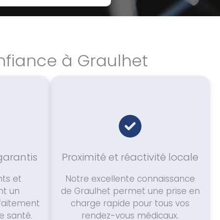
nfiance à Graulhet
garantis
Proximité et réactivité locale
ts et
Notre excellente connaissance
nt un
de Graulhet permet une prise en
rfaitement
charge rapide pour tous vos
e santé.
rendez-vous médicaux.