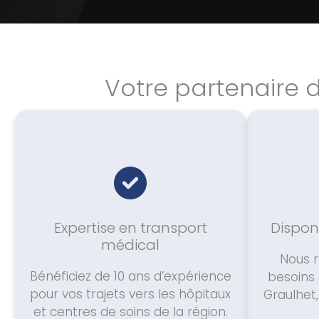
Votre partenaire 
Expertise en transport
Disponi
médical
Nous 
Bénéficiez de 10 ans d’expérience
besoins 
pour vos trajets vers les hôpitaux
Graulhet,
et centres de soins de la région.