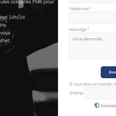
cules adaptés PMR pour
Téléphone
*
het 24h/24
ins
Message
*
-vous
ulhet
Env
Si vous êtes un humain, 
champ.
Données