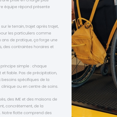
’une prise en charge plus
tre équipe répond présente
r le terrain, trajet après trajet,
our les particuliers comme
 ans de pratique, ça forge une
, des contraintes horaires et
principe simple : chaque
 fiable. Pas de précipitation,
 besoins spécifiques de la
 clinique ou en centre de soins.
isés, des IME et des maisons de
ent, concrètement, de la
. Notre flotte comprend des