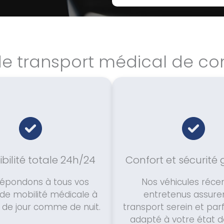
de transport médical de co
bilité totale 24h/24
Confort et sécurité 
répondons à tous vos
Nos véhicules récen
de mobilité médicale à
entretenus assure
 de jour comme de nuit.
transport serein et pa
adapté à votre état d