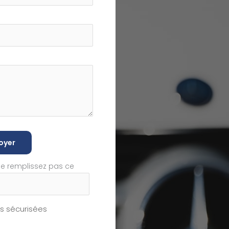
oyer
ne remplissez pas ce
 sécurisées