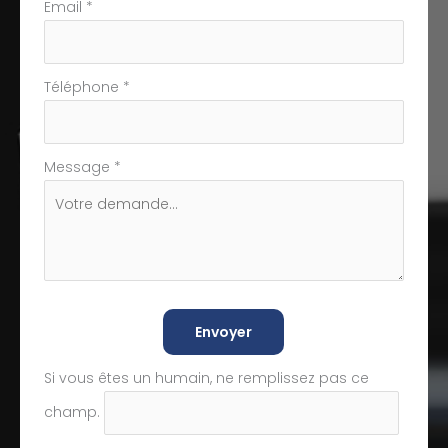
Email
*
Téléphone
*
Message
*
Envoyer
Si vous êtes un humain, ne remplissez pas ce
champ.