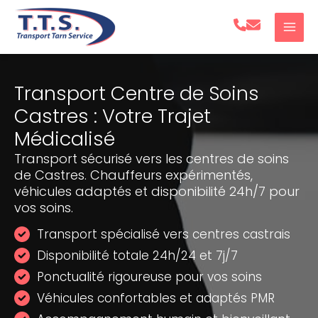
Aller
au
contenu
Transport Centre de Soins
Castres : Votre Trajet
Médicalisé
Transport sécurisé vers les centres de soins
de Castres. Chauffeurs expérimentés,
véhicules adaptés et disponibilité 24h/7 pour
vos soins.
Transport spécialisé vers centres castrais
Disponibilité totale 24h/24 et 7j/7
Ponctualité rigoureuse pour vos soins
Véhicules confortables et adaptés PMR