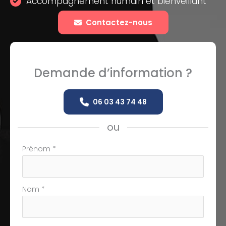
Accompagnement humain et bienveillant
Contactez-nous
Demande d’information ?
06 03 43 74 48
ou
Formulaire
Prénom
*
simple
avec
téléphone
Nom
*