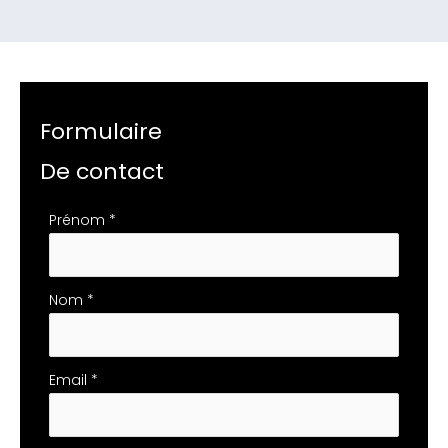
Formulaire
De contact
Formulaire
Prénom
*
simple
avec
téléphone
Nom
*
Email
*