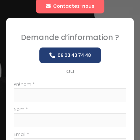
Contactez-nous
Demande d’information ?
06 03 43 74 48
ou
Formulaire
Prénom
*
simple
avec
téléphone
Nom
*
Email
*