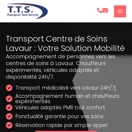
Aller
au
contenu
Transport Centre de Soins
Lavaur : Votre Solution Mobilité
Accompagnement de personnes vers les
centres de soins à Lavaur. Chauffeurs
expérimentés, véhicules adaptés et
disponibilité 24h/7.
Transport médicalisé vers Lavaur 24h/7j
Accompagnement humain et chauffeurs
expérimentés
Véhicules adaptés PMR tout confort
Ponctualité garantie pour vos soins
Réservation rapide par simple appel