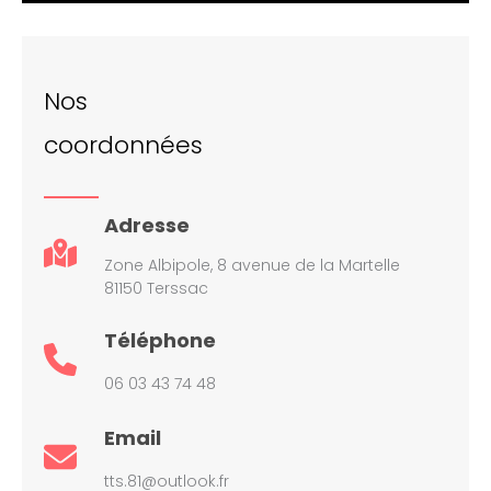
Nos
coordonnées
Adresse
Zone Albipole, 8 avenue de la Martelle
81150 Terssac
Téléphone
06 03 43 74 48
Email
tts.81@outlook.fr