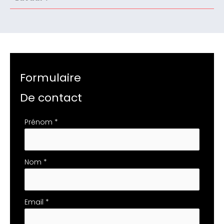
Formulaire
De contact
Formulaire
Prénom
*
simple
avec
téléphone
Nom
*
Email
*