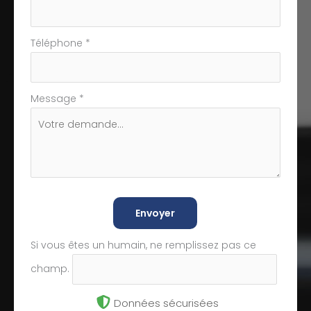
Téléphone
*
Message
*
Envoyer
Si vous êtes un humain, ne remplissez pas ce
champ.
Données sécurisées