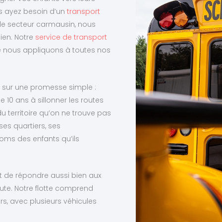
us ayez besoin d’un
transport
le secteur carmausin, nous
ien. Notre
service de transport
e nous appliquons à toutes nos
on sur une promesse simple :
e 10 ans à sillonner les routes
u territoire qu’on ne trouve pas
es quartiers, ses
oms des enfants qu’ils
t de répondre aussi bien aux
ute. Notre flotte comprend
s, avec plusieurs véhicules