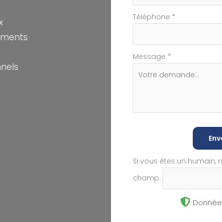
Téléphone
*
x
sements
Message
*
nnels
Env
Si vous êtes un humain, 
champ.
Données