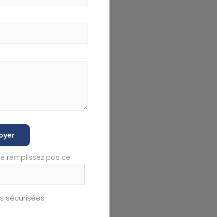
oyer
ne remplissez pas ce
 sécurisées