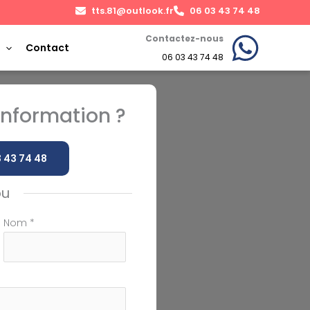
tts.81@outlook.fr
06 03 43 74 48
Contactez-nous
Contact
06 03 43 74 48
nformation ?
 43 74 48
ou
Nom
*