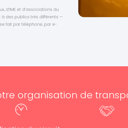
x, d’IME et d’associations du
des publics très différents —
 se fait par téléphone, par e-
tre organisation de transp