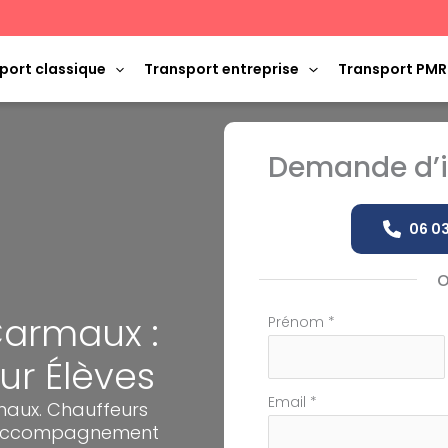
port classique
Transport entreprise
Transport PMR
Demande d’i
06 03
Carmaux :
Formulaire
Prénom
*
simple
ur Élèves
avec
téléphone
Email
*
maux. Chauffeurs
et accompagnement