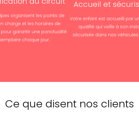
fication du circuit
Accueil et sécuri
pes organisent les points de
Votre enfant est accueilli par u
en charge et les horaires de
qualifié qui veille à son inst
pour garantir une ponctualité
sécurisée dans nos véhicules
xemplaire chaque jour.
Ce que disent nos clients