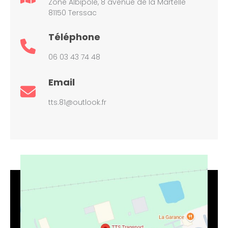
Zone Albipole, 8 avenue de la Martelle
81150 Terssac
Téléphone
06 03 43 74 48
Email
tts.81@outlook.fr