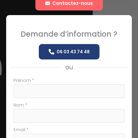
Contactez-nous
Demande d’information ?
06 03 43 74 48
ou
Formulaire
Prénom
*
simple
avec
téléphone
Nom
*
Email
*