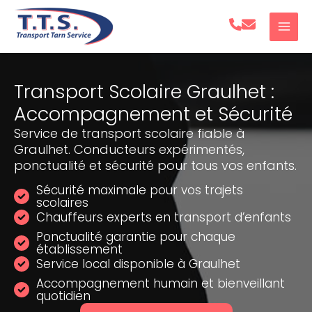
Aller
au
contenu
Transport Scolaire Graulhet :
Accompagnement et Sécurité
Service de transport scolaire fiable à
Graulhet. Conducteurs expérimentés,
ponctualité et sécurité pour tous vos enfants.
Sécurité maximale pour vos trajets
scolaires
Chauffeurs experts en transport d’enfants
Ponctualité garantie pour chaque
établissement
Service local disponible à Graulhet
Accompagnement humain et bienveillant
quotidien