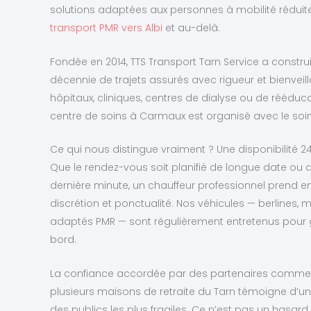
solutions adaptées aux personnes à mobilité réduit
transport PMR vers Albi
et au-delà.
Fondée en 2014, TTS Transport Tarn Service a construi
décennie de trajets assurés avec rigueur et bienvei
hôpitaux, cliniques, centres de dialyse ou de rééduc
centre de soins à Carmaux est organisé avec le soin
Ce qui nous distingue vraiment ? Une disponibilité 24
Que le rendez-vous soit planifié de longue date ou q
dernière minute, un chauffeur professionnel prend e
discrétion et ponctualité. Nos véhicules — berlines
adaptés PMR — sont régulièrement entretenus pour ga
bord.
La confiance accordée par des partenaires comme les 
plusieurs maisons de retraite du Tarn témoigne d’
des publics les plus fragiles. Ce n’est pas un hasar