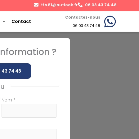
tts.81@outlook.fr
06 03 43 74 48
Contactez-nous
Contact
06 03 43 74 48
nformation ?
 43 74 48
ou
Nom
*