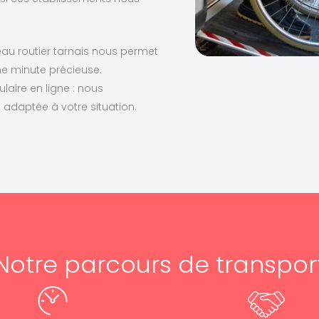
au routier tarnais nous permet
ne minute précieuse.
laire en ligne : nous
 adaptée à votre situation.
Notre parcours de transpor