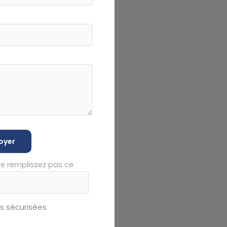
oyer
ne remplissez pas ce
 sécurisées