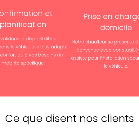
onfirmation et
Prise en charg
planification
domicile
validons la disponibilité et
Notre chauffeur se présente à
nons le véhicule le plus adapté
convenue avec ponctualité 
 confort ou à vos besoins de
assiste pour l’installation séc
mobilité spécifique.
le véhicule.
Ce que disent nos clients