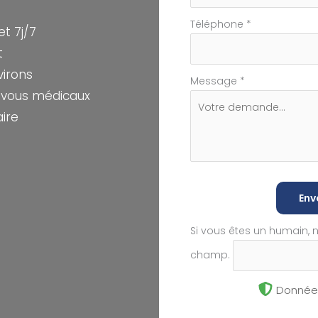
Téléphone
*
t 7j/7
t
virons
Message
*
z-vous médicaux
aire
Env
Si vous êtes un humain, 
champ.
Données