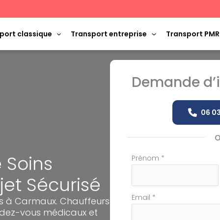
port classique
Transport entreprise
Transport PMR
Demande d’i
06 03
 Soins
Formulaire
Prénom
*
simple
jet Sécurisé
avec
téléphone
Email
*
ns à Carmaux. Chauffeurs
endez-vous médicaux et