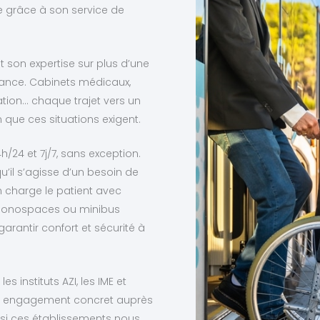
e grâce à son service de
t son expertise sur plus d’une
llance. Cabinets médicaux,
ation… chaque trajet vers un
 que ces situations exigent.
h/24 et 7j/7, sans exception.
u’il s’agisse d’un besoin de
n charge le patient avec
, monospaces ou minibus
rantir confort et sécurité à
instituts AZI, les IME et
un engagement concret auprès
d si ces établissements nous